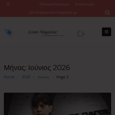
Skip
Πολιτική Απορρήτου
Επικοινωνία
to
info@screenmagazine.gr
content
Μήνας:
Ιούνιος 2026
Home
2026
Ιούνιος
Page 2