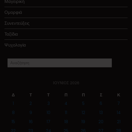
Μαγειρική
Ομορφιά
Συνεντεύξεις
Ταξίδια
Ψυχολογία
ΙΟΎΝΙΟΣ 2026
Δ
Τ
Τ
Π
Π
Σ
Κ
1
2
3
4
5
6
7
8
9
10
11
12
13
14
15
16
17
18
19
20
21
22
23
24
25
26
27
28