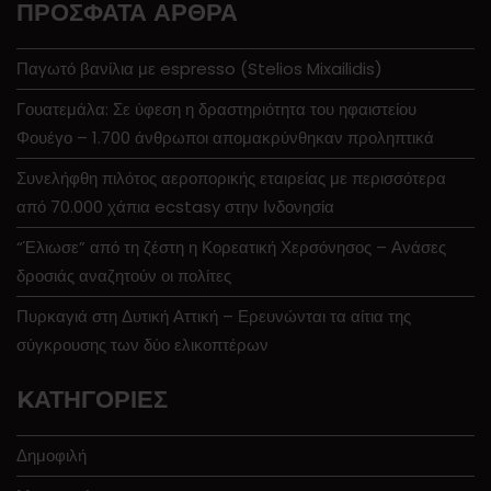
ΠΡΌΣΦΑΤΑ ΆΡΘΡΑ
Παγωτό βανίλια με espresso (Stelios Mixailidis)
Γουατεμάλα: Σε ύφεση η δραστηριότητα του ηφαιστείου
Φουέγο – 1.700 άνθρωποι απομακρύνθηκαν προληπτικά
Συνελήφθη πιλότος αεροπορικής εταιρείας με περισσότερα
από 70.000 χάπια ecstasy στην Ινδονησία
“Έλιωσε” από τη ζέστη η Κορεατική Χερσόνησος – Ανάσες
δροσιάς αναζητούν οι πολίτες
Πυρκαγιά στη Δυτική Αττική – Ερευνώνται τα αίτια της
σύγκρουσης των δύο ελικοπτέρων
KΑΤΗΓΟΡΊΕΣ
Δημοφιλή