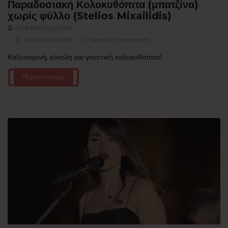
Παραδοσιακή Κολοκυθόπιτα (μπατζίνα)
χωρίς φύλλο (Stelios Mixailidis)
screenmagazine
20 Ιουνίου 2026
Leave a comment
Καλοκαιρινή, εύκολη και γευστική κολοκυθόπιτα!
Περισσότερα