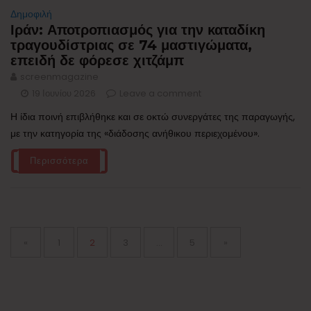
Δημοφιλή
Ιράν: Αποτροπιασμός για την καταδίκη
τραγουδίστριας σε 74 μαστιγώματα,
επειδή δε φόρεσε χιτζάμπ
screenmagazine
19 Ιουνίου 2026
Leave a comment
Η ίδια ποινή επιβλήθηκε και σε οκτώ συνεργάτες της παραγωγής,
με την κατηγορία της «διάδοσης ανήθικου περιεχομένου».
Περισσότερα
Σελιδοποίηση
άρθρων
Page
Page
Page
Page
«
1
2
3
…
5
»