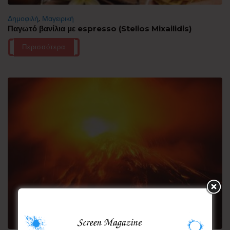
Δημοφιλή
,
Μαγειρική
Παγωτό βανίλια με espresso (Stelios Mixailidis)
Περισσότερα