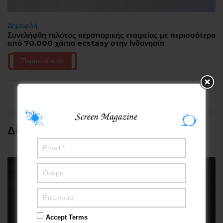
Δημοφιλή
Συνελήφθη πιλότος αεροπορικής εταιρείας με περισσότερα
από 70.000 χάπια ecstasy στην Ινδονησία
Περισσότερα
ΔΗΜΟΦΙΛΗ
Accept Terms