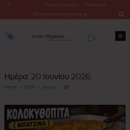
Skip
Πολιτική Απορρήτου
Επικοινωνία
to
info@screenmagazine.gr
content
Ημέρα:
20 Ιουνίου 2026
Home
2026
Ιούνιος
20