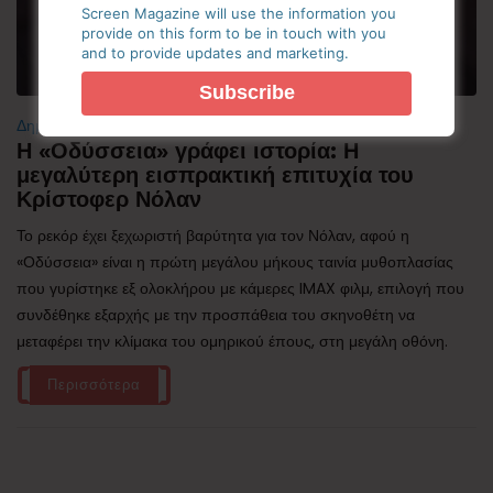
Screen Magazine will use the information you
provide on this form to be in touch with you
and to provide updates and marketing.
Δημοφιλή
Η «Οδύσσεια» γράφει ιστορία: Η
μεγαλύτερη εισπρακτική επιτυχία του
Κρίστοφερ Νόλαν
Το ρεκόρ έχει ξεχωριστή βαρύτητα για τον Νόλαν, αφού η
«Οδύσσεια» είναι η πρώτη μεγάλου μήκους ταινία μυθοπλασίας
που γυρίστηκε εξ ολοκλήρου με κάμερες IMAX φιλμ, επιλογή που
συνδέθηκε εξαρχής με την προσπάθεια του σκηνοθέτη να
μεταφέρει την κλίμακα του ομηρικού έπους, στη μεγάλη οθόνη.
Περισσότερα