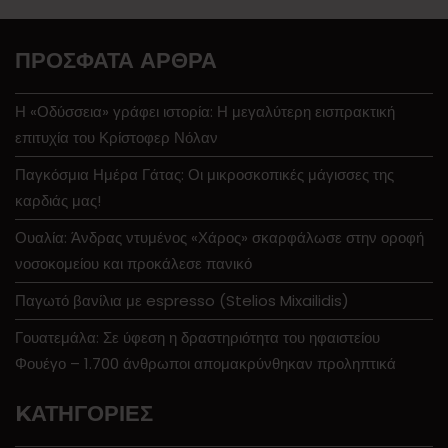
ΠΡΌΣΦΑΤΑ ΆΡΘΡΑ
Η «Οδύσσεια» γράφει ιστορία: Η μεγαλύτερη εισπρακτική
επιτυχία του Κρίστοφερ Νόλαν
Παγκόσμια Ημέρα Γάτας: Οι μικροσκοπικές μάγισσες της
καρδιάς μας!
Ουαλία: Άνδρας ντυμένος «Χάρος» σκαρφάλωσε στην οροφή
νοσοκομείου και προκάλεσε πανικό
Παγωτό βανίλια με espresso (Stelios Mixailidis)
Γουατεμάλα: Σε ύφεση η δραστηριότητα του ηφαιστείου
Φουέγο – 1.700 άνθρωποι απομακρύνθηκαν προληπτικά
KΑΤΗΓΟΡΊΕΣ