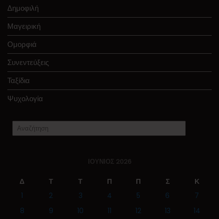
Δημοφιλή
Μαγειρική
Ομορφιά
Συνεντεύξεις
Ταξίδια
Ψυχολογία
ΙΟΎΝΙΟΣ 2026
Δ
Τ
Τ
Π
Π
Σ
Κ
1
2
3
4
5
6
7
8
9
10
11
12
13
14