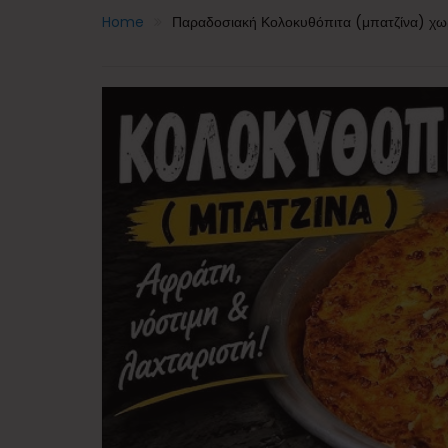
Home
Παραδοσιακή Κολοκυθόπιτα (μπατζίνα) χωρί