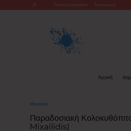
Skip
Πολιτική Απορρήτου
Επικοινωνία
to
content
Αρχική
Δημ
Μαγειρική
Παραδοσιακή Κολοκυθόπιτα 
Mixailidis)