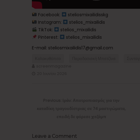
Facebook:
steliosmixailidisskg ​
Instagram:
stelios_mixailidis ​
TikTok:
stelios_mixailidis
Pinterest:
stelios_mixailidis
E-mail: steliosmixailidis17@gmail.com
Κολοκυθόπιτα
Παραδοσιακή Μπατζίνα
Συνταγ
screenmagazine
20 Ιουνίου 2026
Πλοήγηση
άρθρων
Previous
Previous:
Ιράν: Αποτροπιασμός για την
post:
καταδίκη τραγουδίστριας σε 74 μαστιγώματα,
επειδή δε φόρεσε χιτζάμπ
Leave a Comment