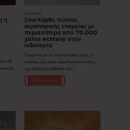
Δημοφιλή
η η
Συνελήφθη πιλότος
αεροπορικής εταιρείας με
περισσότερα από 70.000
χάπια ecstasy στην
Ινδονησία
Σύμφωνα με τις ινδονησιακές αρχές, ο
ίπου 35
πιλότος είχε μόλις ολοκληρώσει πτήση
τεύουσας
της Malaysia Airlines από...
Περισσότερα