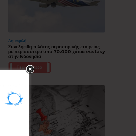
Δημοφιλή
Συνελήφθη πιλότος αεροπορικής εταιρείας
με περισσότερα από 70.000 χάπια ecstasy
στην Ινδονησία
Περισσότερα