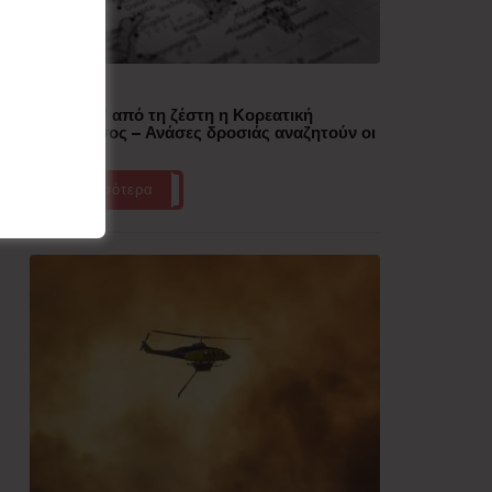
Δημοφιλή
“Έλιωσε” από τη ζέστη η Κορεατική
Χερσόνησος – Ανάσες δροσιάς αναζητούν οι
πολίτες
Περισσότερα