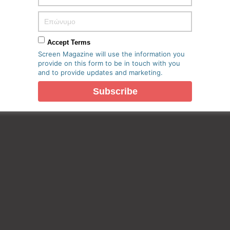
πο μου σε αυτόν τον πλοηγό για την επόμενη φορά που θα
Accept Terms
Screen Magazine will use the information you
provide on this form to be in touch with you
and to provide updates and marketing.