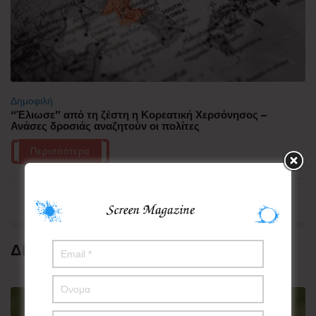
Δημοφιλή
“Έλιωσε” από τη ζέστη η Κορεατική Χερσόνησος –
Ανάσες δροσιάς αναζητούν οι πολίτες
Περισσότερα
ΔΗΜΟΦΙΛΗ