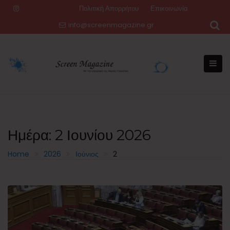
Skip
Πολιτική Απορρήτου
Επικοινωνία
to
info@screenmagazine.gr
content
Ημέρα:
2 Ιουνίου 2026
Home
2026
Ιούνιος
2