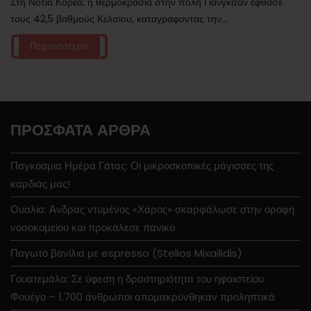
Στη Νότια Κορέα, η θερμοκρασία στην πόλη Γιανγκσάν έφθασε
τους 42,5 βαθμούς Κελσίου, καταγράφοντας την...
Περισσότερα
ΠΡΌΣΦΑΤΑ ΆΡΘΡΑ
Παγκόσμια Ημέρα Γάτας: Οι μικροσκοπικές μάγισσες της
καρδιάς μας!
Ουαλία: Άνδρας ντυμένος «Χάρος» σκαρφάλωσε στην οροφή
νοσοκομείου και προκάλεσε πανικό
Παγωτό βανίλια με espresso (Stelios Mixailidis)
Γουατεμάλα: Σε ύφεση η δραστηριότητα του ηφαιστείου
Φουέγο – 1.700 άνθρωποι απομακρύνθηκαν προληπτικά