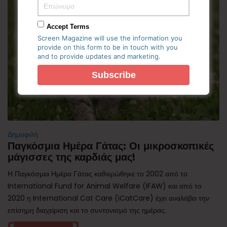
Accept Terms
Screen Magazine will use the information you
provide on this form to be in touch with you
and to provide updates and marketing.
Δημοφιλή
Παγκόσμια Ημέρα Γάτας: Οι μικροσκοπικές
μάγισσες της καρδιάς μας!
Η Παγκόσμια Ημέρα Γάτας καθιερώθηκε το 2002 από το
International Fund for Animal Welfare (IFAW) και από το
2020 η International Cat Care (iCatCare) έχει αναλάβει την
επίσημη διαχείριση και το συντονισμό της ημέρας.