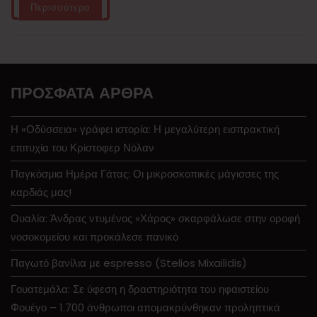
Περισσότερα
ΠΡΌΣΦΑΤΑ ΆΡΘΡΑ
Η «Οδύσσεια» γράφει ιστορία: Η μεγαλύτερη εισπρακτική
επιτυχία του Κρίστοφερ Νόλαν
Παγκόσμια Ημέρα Γάτας: Οι μικροσκοπικές μάγισσες της
καρδιάς μας!
Ουαλία: Άνδρας ντυμένος «Χάρος» σκαρφάλωσε στην οροφή
νοσοκομείου και προκάλεσε πανικό
Παγωτό βανίλια με espresso (Stelios Mixailidis)
Γουατεμάλα: Σε ύφεση η δραστηριότητα του ηφαιστείου
Φουέγο – 1.700 άνθρωποι απομακρύνθηκαν προληπτικά