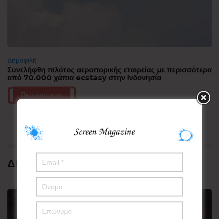
Δημοφιλή
Συνελήφθη πιλότος αεροπορικής εταιρείας με περισσότερα
από 70.000 χάπια ecstasy στην Ινδονησία
Περισσότερα
ΔΗΜΟΦΙΛΗ