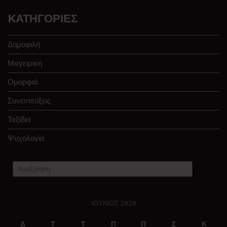
KΑΤΗΓΟΡΊΕΣ
Δημοφιλή
Μαγειρική
Ομορφιά
Συνεντεύξεις
Ταξίδια
Ψυχολογία
ΙΟΎΝΙΟΣ 2026
Δ
Τ
Τ
Π
Π
Σ
Κ