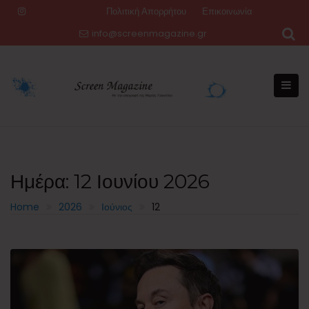
Skip
Πολιτική Απορρήτου
Επικοινωνία
to
info@screenmagazine.gr
content
Ημέρα:
12 Ιουνίου 2026
Home
2026
Ιούνιος
12