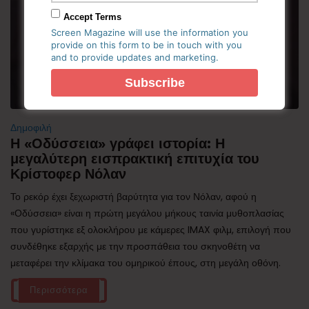
Accept Terms
Screen Magazine will use the information you
provide on this form to be in touch with you
and to provide updates and marketing.
Δημοφιλή
Η «Οδύσσεια» γράφει ιστορία: Η
μεγαλύτερη εισπρακτική επιτυχία του
Κρίστοφερ Νόλαν
Το ρεκόρ έχει ξεχωριστή βαρύτητα για τον Νόλαν, αφού η
«Οδύσσεια» είναι η πρώτη μεγάλου μήκους ταινία μυθοπλασίας
που γυρίστηκε εξ ολοκλήρου με κάμερες IMAX φιλμ, επιλογή που
συνδέθηκε εξαρχής με την προσπάθεια του σκηνοθέτη να
μεταφέρει την κλίμακα του ομηρικού έπους, στη μεγάλη οθόνη.
Περισσότερα