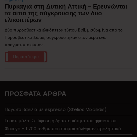
Πυρκαγιά στη Δυτική Αττική – Ερευνώνται
τα αίτια της σύγκρουσης των δύο
ελικοπτέρων
Δύο πυροσβεστικά ελικόπτερα τύπου Bell, μισθωμένα από το
Πυροσβεστικό Σώμα, συγκρούστηκαν στον αέρα ενώ
πραγματοποιούσαν...
Περισσότερα
ΠΡΌΣΦΑΤΑ ΆΡΘΡΑ
Παγωτό βανίλια με espresso (Stelios Mixailidis)
Γουατεμάλα: Σε ύφεση η δραστηριότητα του ηφαιστείου
Φουέγο – 1.700 άνθρωποι απομακρύνθηκαν προληπτικά