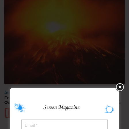
Δημοφιλή
Γουατεμάλα: Σε ύφεση η δραστηριότητα του ηφαιστείου
Φουέγο – 1.700 άνθρωποι απομακρύνθηκαν προληπτικά
Περισσότερα