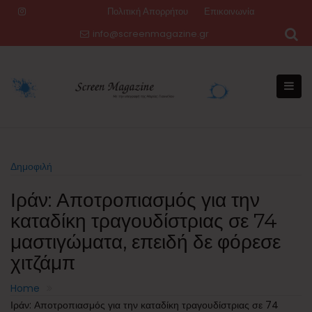
Skip
Πολιτική Απορρήτου
Επικοινωνία
to
info@screenmagazine.gr
content
Δημοφιλή
Ιράν: Αποτροπιασμός για την
καταδίκη τραγουδίστριας σε 74
μαστιγώματα, επειδή δε φόρεσε
χιτζάμπ
Home
Ιράν: Αποτροπιασμός για την καταδίκη τραγουδίστριας σε 74