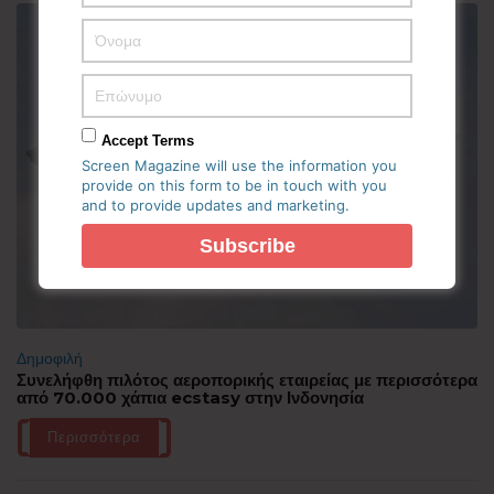
Accept Terms
Screen Magazine will use the information you
provide on this form to be in touch with you
and to provide updates and marketing.
Δημοφιλή
Συνελήφθη πιλότος αεροπορικής εταιρείας με περισσότερα
από 70.000 χάπια ecstasy στην Ινδονησία
Περισσότερα