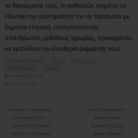
τα δικαιώματά τους, το καθεστώς επιμένει να
εξαντλεί την αυστηρότητά του σε πρόσωπα με
δημόσια επιρροή, επιστρατεύοντας
απάνθρωπες μεθόδους τιμωρίας, προκειμένου,
να εμποδίσει την ελευθερία έκφρασής τους.
Parastoo Ahmadi
Ιράν
Μαστίγωμα
Τραγουδίστρια
Χιτζάμπ
screenmagazine
19 Ιουνίου 2026
Πλοήγηση
άρθρων
Previous
Next
Previous:
Υπογράφηκε
Next:
Παραδοσιακή
post:
post:
η συμφωνία ΗΠΑ –
Κολοκυθόπιτα
Ιράν, αλλά ο Χαμενεΐ
(μπατζίνα) χωρίς
“την λέει” στον Τραμπ
φύλλο (Stelios