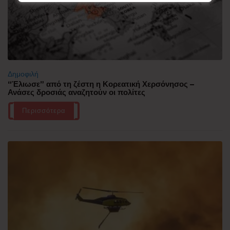
Δημοφιλή
“Έλιωσε” από τη ζέστη η Κορεατική Χερσόνησος –
Ανάσες δροσιάς αναζητούν οι πολίτες
Περισσότερα