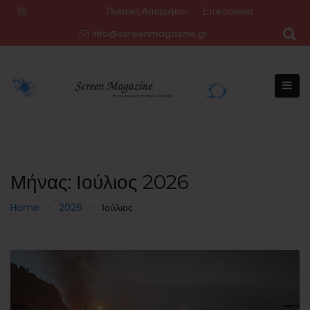
Skip
Πολιτική Απορρήτου
Επικοινωνία
to
info@screenmagazine.gr
content
Μήνας:
Ιούλιος 2026
Home
2026
Ιούλιος