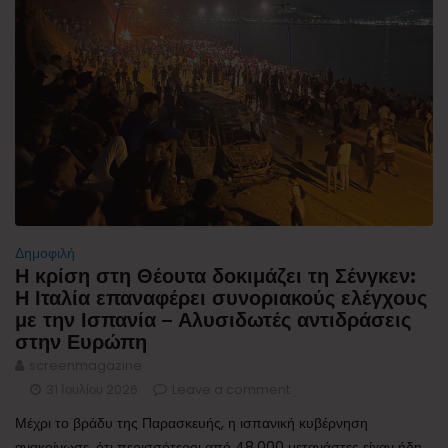
Δημοφιλή
Η κρίση στη Θέουτα δοκιμάζει τη Σένγκεν:
Η Ιταλία επαναφέρει συνοριακούς ελέγχους
με την Ισπανία – Αλυσιδωτές αντιδράσεις
στην Ευρώπη
screenmagazine
31 Ιουλίου 2026
Leave a comment
Μέχρι το βράδυ της Παρασκευής, η ισπανική κυβέρνηση
ανακοίνωσε, ότι περισσότεροι από 48.000 μετανάστες είχαν ήδη