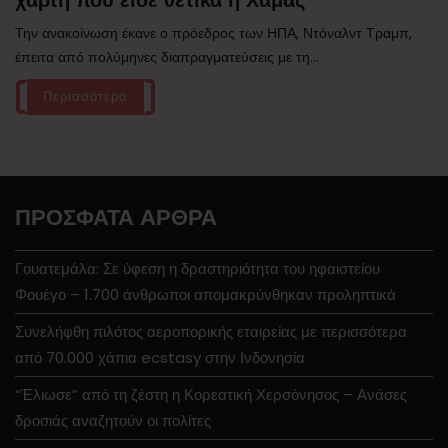
Την ανακοίνωση έκανε ο πρόεδρος των ΗΠΑ, Ντόναλντ Τραμπ,
έπειτα από πολύμηνες διαπραγματεύσεις με τη...
Περισσότερα
ΠΡΌΣΦΑΤΑ ΆΡΘΡΑ
Γουατεμάλα: Σε ύφεση η δραστηριότητα του ηφαιστείου
Φουέγο – 1.700 άνθρωποι απομακρύνθηκαν προληπτικά
Συνελήφθη πιλότος αεροπορικής εταιρείας με περισσότερα
από 70.000 χάπια ecstasy στην Ινδονησία
“Έλιωσε” από τη ζέστη η Κορεατική Χερσόνησος – Ανάσες
δροσιάς αναζητούν οι πολίτες