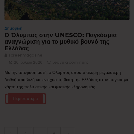
Δημοφιλή
Ο Όλυμπος στην UNESCO: Παγκόσμια
αναγνώριση για το μυθικό βουνό της
Ελλάδας
screenmagazine
26 Ιουλίου 2026
Leave a comment
Με την απόφαση αυτή, ο Όλυμπος αποκτά ακόμη μεγαλύτερη
διεθνή προβολή και ενισχύει τη θέση της Ελλάδας στον παγκόσμιο
χάρτη της πολιτιστικής και φυσικής κληρονομιάς.
Περισσότερα
Σελιδοποίηση
άρθρων
Page
Page
Page
1
2
…
6
»