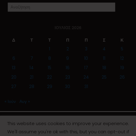
ΙΟΎΛΙΟΣ 2026
Δ
Τ
Τ
Π
Π
Σ
Κ
1
2
3
4
5
6
7
8
9
10
11
12
13
14
15
16
17
18
19
20
21
22
23
24
25
26
27
28
29
30
31
« Ιούν
Αυγ »
This website uses cookies to improve your experience.
We'll assume you're ok with this, but you can opt-out if