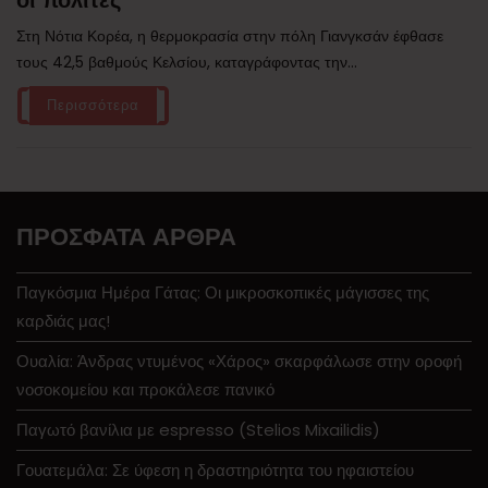
οι πολίτες
Στη Νότια Κορέα, η θερμοκρασία στην πόλη Γιανγκσάν έφθασε
τους 42,5 βαθμούς Κελσίου, καταγράφοντας την...
Περισσότερα
ΠΡΌΣΦΑΤΑ ΆΡΘΡΑ
Παγκόσμια Ημέρα Γάτας: Οι μικροσκοπικές μάγισσες της
καρδιάς μας!
Ουαλία: Άνδρας ντυμένος «Χάρος» σκαρφάλωσε στην οροφή
νοσοκομείου και προκάλεσε πανικό
Παγωτό βανίλια με espresso (Stelios Mixailidis)
Γουατεμάλα: Σε ύφεση η δραστηριότητα του ηφαιστείου