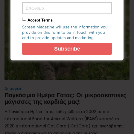
Accept Terms
Screen Magazine will use the information you
provide on this form to be in touch with you
and to provide updates and marketing.
Δημοφιλή
Παγκόσμια Ημέρα Γάτας: Οι μικροσκοπικές
μάγισσες της καρδιάς μας!
Η Παγκόσμια Ημέρα Γάτας καθιερώθηκε το 2002 από το
International Fund for Animal Welfare (IFAW) και από το
2020 η International Cat Care (iCatCare) έχει αναλάβει την
επίσημη διαχείριση και το συντονισμό της ημέρας.