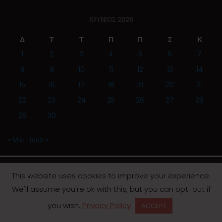
ΙΟΎΝΙΟΣ 2026
Δ
Τ
Τ
Π
Π
Σ
Κ
1
2
3
4
5
6
7
8
9
10
11
12
13
14
15
16
17
18
19
20
21
22
23
24
25
26
27
28
29
30
« Μάι
Ιούλ »
This website uses cookies to improve your experience.
We'll assume you're ok with this, but you can opt-out if
© 2019 | Screen Magazine - Ηλεκτρονική εφημερίδα
you wish.
Privacy Policy
ACCEPT
Desinged by
Contia