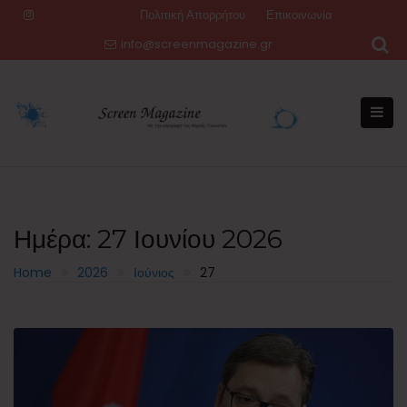
Skip
Πολιτική Απορρήτου
Επικοινωνία
to
info@screenmagazine.gr
content
Ημέρα:
27 Ιουνίου 2026
Home
2026
Ιούνιος
27