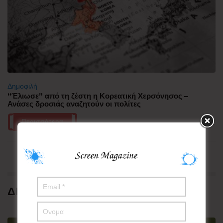
Δημοφιλή
“Έλιωσε” από τη ζέστη η Κορεατική Χερσόνησος –
Ανάσες δροσιάς αναζητούν οι πολίτες
Περισσότερα
ΔΗΜΟΦΙΛΗ