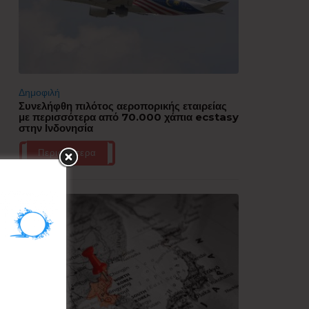
Δημοφιλή
Συνελήφθη πιλότος αεροπορικής εταιρείας
με περισσότερα από 70.000 χάπια ecstasy
στην Ινδονησία
Περισσότερα