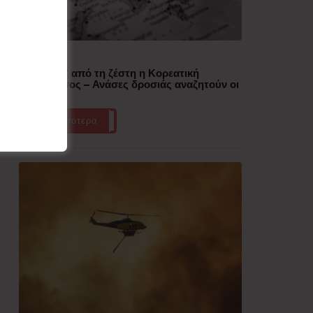
Δημοφιλή
“Έλιωσε” από τη ζέστη η Κορεατική
Χερσόνησος – Ανάσες δροσιάς αναζητούν οι
πολίτες
Περισσότερα