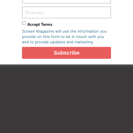
Accept Terms
Screen Magazine will use the information you
provide on this form to be in touch with you
and to provide updates and marketing.