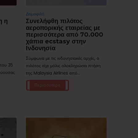
Δημοφιλή
η η
Συνελήφθη πιλότος
αεροπορικής εταιρείας με
περισσότερα από 70.000
χάπια ecstasy στην
Ινδονησία
Σύμφωνα με τις ινδονησιακές αρχές, ο
ίπου 35
πιλότος είχε μόλις ολοκληρώσει πτήση
τεύουσας
της Malaysia Airlines από...
Περισσότερα