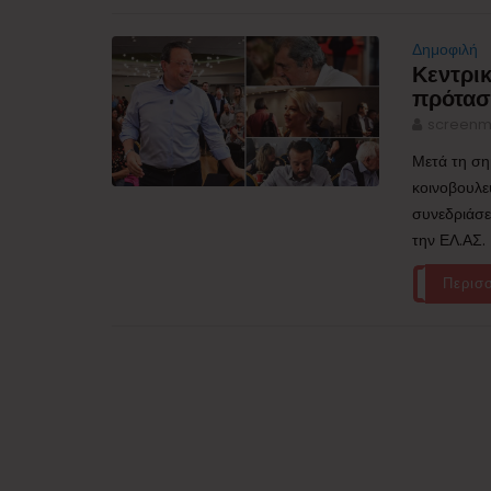
Δημοφιλή
Κεντρι
πρότασ
screenm
Μετά τη ση
κοινοβουλε
συνεδριάσε
την ΕΛ.ΑΣ.
Περισ