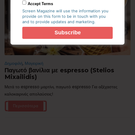
Accept Terms
Screen Magazine will use the information you
provide on this form to be in touch with you
and to provide updates and marketing.
Δημοφιλή
,
Μαγειρική
Παγωτό βανίλια με espresso (Stelios
Mixailidis)
Μετά το espresso μαρτίνι, παγωτό espresso Για αξέχαστες
καλοκαιρινές απολαύσεις!
Περισσότερα