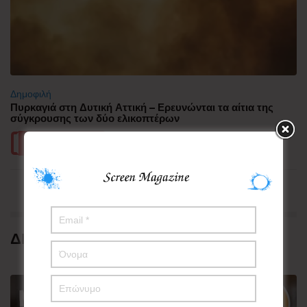
Δημοφιλή
Πυρκαγιά στη Δυτική Αττική – Ερευνώνται τα αίτια της
σύγκρουσης των δύο ελικοπτέρων
Περισσότερα
ΔΗΜΟΦΙΛΗ