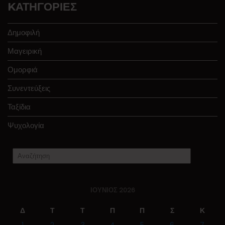
KΑΤΗΓΟΡΊΕΣ
Δημοφιλή
Μαγειρική
Ομορφιά
Συνεντεύξεις
Ταξίδια
Ψυχολογία
ΙΟΎΝΙΟΣ 2026
Δ
Τ
Τ
Π
Π
Σ
Κ
1
2
3
4
5
6
7