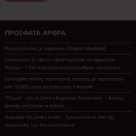
ΠΡΌΣΦΑΤΑ ΆΡΘΡΑ
Παγωτό βανίλια με espresso (Stelios Mixailidis)
Γουατεμάλα: Σε ύφεση η δραστηριότητα του ηφαιστείου
Φουέγο – 1.700 άνθρωποι απομακρύνθηκαν προληπτικά
Συνελήφθη πιλότος αεροπορικής εταιρείας με περισσότερα
από 70.000 χάπια ecstasy στην Ινδονησία
“Έλιωσε” από τη ζέστη η Κορεατική Χερσόνησος – Ανάσες
δροσιάς αναζητούν οι πολίτες
Πυρκαγιά στη Δυτική Αττική – Ερευνώνται τα αίτια της
σύγκρουσης των δύο ελικοπτέρων