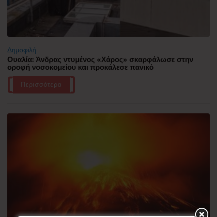
Δημοφιλή
Ουαλία: Άνδρας ντυμένος «Χάρος» σκαρφάλωσε στην
οροφή νοσοκομείου και προκάλεσε πανικό
Περισσότερα