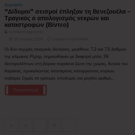
Δημοφιλή
“Δίδυμοι” σεισμοί έπληξαν τη Βενεζουέλα –
Τραγικός ο απολογισμός νεκρών και
καταστροφών (Βίντεο)
screenmagazine
25 Ιουνίου 2026
Leave a comment
Οι δύο ισχυρές σεισμικές δονήσεις, μεγέθους 7,2 και 7,5 βαθμών
της κλίμακας Ρίχτερ, σημειώθηκαν με διαφορά μόλις 39
δευτερολέπτων στη βόρεια παράκτια ζώνη της χώρας, δυτικά του
Καράκας, προκαλώντας εκτεταμένες καταρρεύσεις κτιρίων,
σοβαρές ζημιές σε κρίσιμες υποδομές και μεγάλο αριθμό...
Περισσότερα
Σελιδοποίηση
άρθρων
Page
Page
Page
1
2
…
5
»