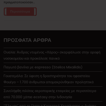
πραγματοποιούσαν...
Περισσότερα
ΠΡΌΣΦΑΤΑ ΆΡΘΡΑ
Ουαλία: Άνδρας ντυμένος «Χάρος» σκαρφάλωσε στην οροφή
νοσοκομείου και προκάλεσε πανικό
Παγωτό βανίλια με espresso (Stelios Mixailidis)
Γουατεμάλα: Σε ύφεση η δραστηριότητα του ηφαιστείου
Φουέγο – 1.700 άνθρωποι απομακρύνθηκαν προληπτικά
Συνελήφθη πιλότος αεροπορικής εταιρείας με περισσότερα
από 70.000 χάπια ecstasy στην Ινδονησία
“Έλιωσε” από τη ζέστη η Κορεατική Χερσόνησος – Ανάσες