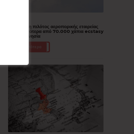
Δημοφιλή
Συνελήφθη πιλότος αεροπορικής εταιρείας
με περισσότερα από 70.000 χάπια ecstasy
στην Ινδονησία
Περισσότερα