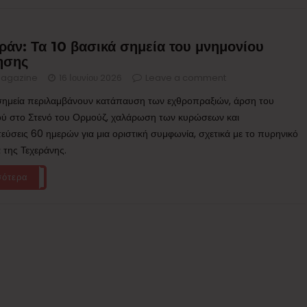
ράν: Τα 10 βασικά σημεία του μνημονίου
ησης
agazine
16 Ιουνίου 2026
Leave a comment
σημεία περιλαμβάνουν κατάπαυση των εχθροπραξιών, άρση του
ύ στο Στενό του Ορμούζ, χαλάρωση των κυρώσεων και
εύσεις 60 ημερών για μια οριστική συμφωνία, σχετικά με το πυρηνικό
της Τεχεράνης.
σότερα