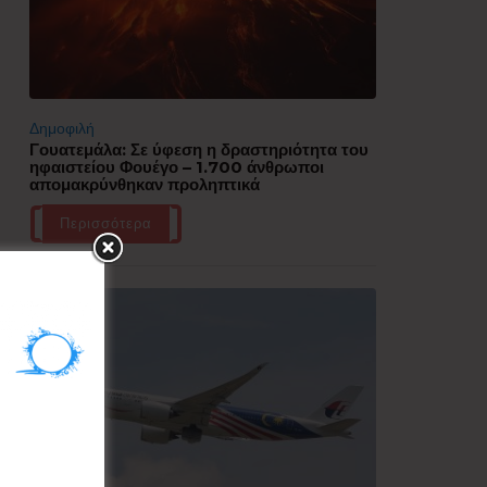
Δημοφιλή
Γουατεμάλα: Σε ύφεση η δραστηριότητα του
ηφαιστείου Φουέγο – 1.700 άνθρωποι
απομακρύνθηκαν προληπτικά
Περισσότερα