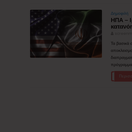
Δημοφιλή
ΗΠΑ – Ι
κατανό
screenm
Τα βασικά 
αποκλεισμο
διαπραγματ
πρόγραμμα 
Περισ