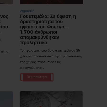
Δημοφιλή
ένος
Γουατεμάλα: Σε ύφεση η
ε
δραστηριότητα του
είου
ηφαιστείου Φουέγο –
ό
1.700 άνθρωποι
απομακρύνθηκαν
υ
προληπτικά
Το ηφαίστειο, που βρίσκεται περίπου 35
 στην
χιλιόμετρα νοτιοδυτικά της πρωτεύουσας
της χώρας, παρουσίασε τις
προηγούμενες...
Περισσότερα