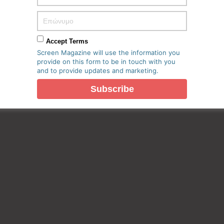
Accept Terms
Screen Magazine will use the information you
provide on this form to be in touch with you
and to provide updates and marketing.