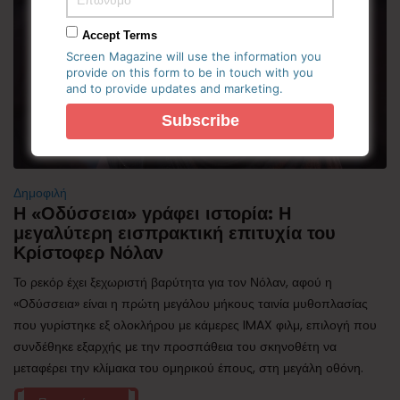
Accept Terms
Screen Magazine will use the information you
provide on this form to be in touch with you
and to provide updates and marketing.
Δημοφιλή
Η «Οδύσσεια» γράφει ιστορία: Η
μεγαλύτερη εισπρακτική επιτυχία του
Κρίστοφερ Νόλαν
Το ρεκόρ έχει ξεχωριστή βαρύτητα για τον Νόλαν, αφού η
«Οδύσσεια» είναι η πρώτη μεγάλου μήκους ταινία μυθοπλασίας
που γυρίστηκε εξ ολοκλήρου με κάμερες IMAX φιλμ, επιλογή που
συνδέθηκε εξαρχής με την προσπάθεια του σκηνοθέτη να
μεταφέρει την κλίμακα του ομηρικού έπους, στη μεγάλη οθόνη.