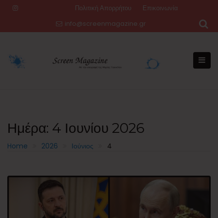
Skip
Πολιτική Απορρήτου
Επικοινωνία
to
info@screenmagazine.gr
content
Ημέρα:
4 Ιουνίου 2026
Home
2026
Ιούνιος
4