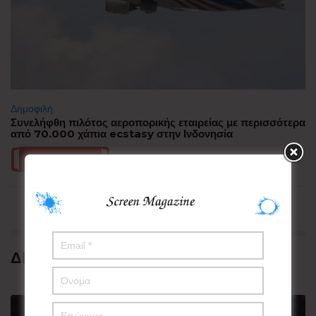
Δημοφιλή
Συνελήφθη πιλότος αεροπορικής εταιρείας με περισσότερα
από 70.000 χάπια ecstasy στην Ινδονησία
Περισσότερα
ΔΗΜΟΦΙΛΗ