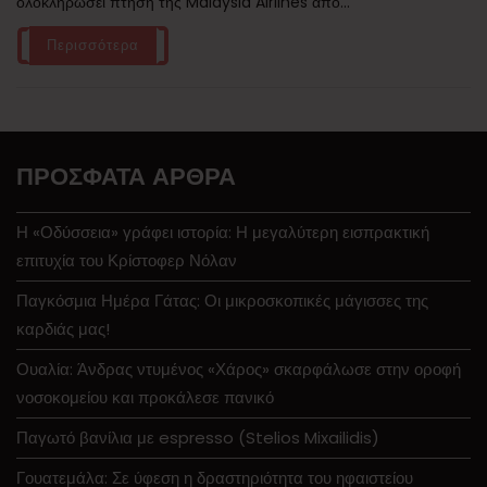
ολοκληρώσει πτήση της Malaysia Airlines από...
Περισσότερα
ΠΡΌΣΦΑΤΑ ΆΡΘΡΑ
Η «Οδύσσεια» γράφει ιστορία: Η μεγαλύτερη εισπρακτική
επιτυχία του Κρίστοφερ Νόλαν
Παγκόσμια Ημέρα Γάτας: Οι μικροσκοπικές μάγισσες της
καρδιάς μας!
Ουαλία: Άνδρας ντυμένος «Χάρος» σκαρφάλωσε στην οροφή
νοσοκομείου και προκάλεσε πανικό
Παγωτό βανίλια με espresso (Stelios Mixailidis)
Γουατεμάλα: Σε ύφεση η δραστηριότητα του ηφαιστείου