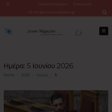
Skip
Πολιτική Απορρήτου
Επικοινωνία
to
info@screenmagazine.gr
content
Ημέρα:
5 Ιουνίου 2026
Home
2026
Ιούνιος
5