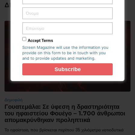
ΔΗΜΟΦΙΛΗ
Accept Terms
Screen Magazine will use the information you
provide on this form to be in touch with you
and to provide updates and marketing.
Δημοφιλή
Γουατεμάλα: Σε ύφεση η δραστηριότητα
του ηφαιστείου Φουέγο – 1.700 άνθρωποι
απομακρύνθηκαν προληπτικά
Το ηφαίστειο, που βρίσκεται περίπου 35 χιλιόμετρα νοτιοδυτικά