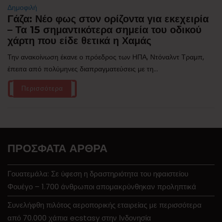
Δημοφιλή
Γάζα: Νέο φως στον ορίζοντα για εκεχειρία
– Τα 15 σημαντικότερα σημεία του οδικού
χάρτη που είδε θετικά η Χαμάς
Την ανακοίνωση έκανε ο πρόεδρος των ΗΠΑ, Ντόναλντ Τραμπ,
έπειτα από πολύμηνες διαπραγματεύσεις με τη...
Περισσότερα
ΠΡΌΣΦΑΤΑ ΆΡΘΡΑ
Γουατεμάλα: Σε ύφεση η δραστηριότητα του ηφαιστείου
Φουέγο – 1.700 άνθρωποι απομακρύνθηκαν προληπτικά
Συνελήφθη πιλότος αεροπορικής εταιρείας με περισσότερα
από 70.000 χάπια ecstasy στην Ινδονησία