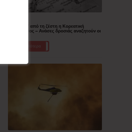
Δημοφιλή
“Έλιωσε” από τη ζέστη η Κορεατική
Χερσόνησος – Ανάσες δροσιάς αναζητούν οι
πολίτες
Περισσότερα