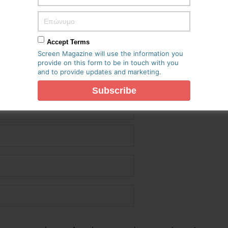
Accept Terms
Screen Magazine will use the information you
provide on this form to be in touch with you
and to provide updates and marketing.