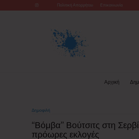
Skip
Πολιτική Απορρήτου
Επικοινωνία
to
content
Αρχική
Δημ
Δημοφιλή
“Βόμβα” Βούτσιτς στη Σερβί
πρόωρες εκλογές