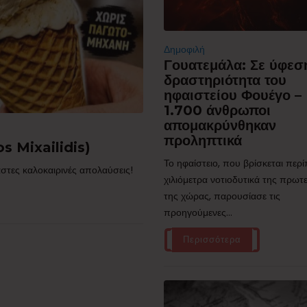
Δημοφιλή
Γουατεμάλα: Σε ύφεσ
δραστηριότητα του
ηφαιστείου Φουέγο –
1.700 άνθρωποι
απομακρύνθηκαν
προληπτικά
s Mixailidis)
Το ηφαίστειο, που βρίσκεται περ
στες καλοκαιρινές απολαύσεις!
χιλιόμετρα νοτιοδυτικά της πρω
της χώρας, παρουσίασε τις
προηγούμενες...
Περισσότερα