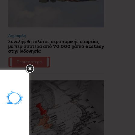
Δημοφιλή
Συνελήφθη πιλότος αεροπορικής εταιρείας
με περισσότερα από 70.000 χάπια ecstasy
στην Ινδονησία
Περισσότερα