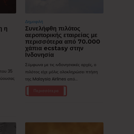
Δημοφιλή
η η
Συνελήφθη πιλότος
αεροπορικής εταιρείας με
περισσότερα από 70.000
χάπια ecstasy στην
Ινδονησία
Σύμφωνα με τις ινδονησιακές αρχές, ο
ίπου 35
πιλότος είχε μόλις ολοκληρώσει πτήση
τεύουσας
της Malaysia Airlines από...
Περισσότερα