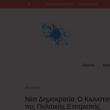
Skip
Πολιτική Απορρήτου
Επικοινωνία
to
content
Αρχική
Δημ
Δημοφιλή
Νέα Δημοκρατία: Ο Κωνστα
της Πολιτικής Επιτροπής