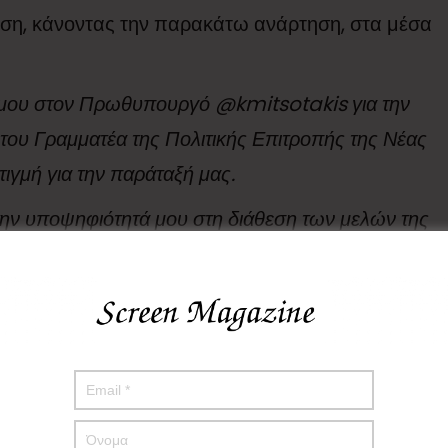
αση, κάνοντας την παρακάτω ανάρτηση, στα μέσα
 μου στον Πρωθυπουργό @kmitsotakis για την
του Γραμματέα της Πολιτικής Επιτροπής της Νέας
τιγμή για την παράταξή μας.
την υποψηφιότητά μου στη διάθεση των μελών της
υ εντάχθηκα στη ΔΑΠ-ΝΔΦΚ πριν από 21 χρόνια ως
ν ένιωσα ποτέ μεγαλύτερη τιμή στην πολιτική μου
υθύνη μου απέναντι στην ιστορία της παράταξης
 και απέναντι σε κάθε Νεοδημοκράτη σε όποια γενιά
σιοδοξία για το μέλλον της Πατρίδας μας,