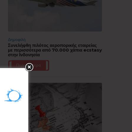
Δημοφιλή
Συνελήφθη πιλότος αεροπορικής εταιρείας
με περισσότερα από 70.000 χάπια ecstasy
στην Ινδονησία
Περισσότερα