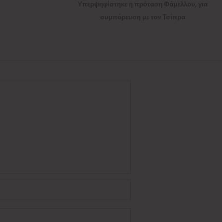
post:
Υπερψηφίστηκε η πρόταση Φάμελλου, για
συμπόρευση με τον Τσίπρα