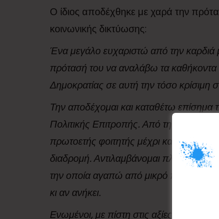
Ο ίδιος αποδέχθηκε με χαρά την πρότ
κοινωνικής δικτύωσης:
Ένα μεγάλο ευχαριστώ από την καρδιά
πρότασή του να αναλάβω τα καθήκοντα 
Δημοκρατίας σε αυτή την τόσο κρίσιμη σ
Την αποδέχομαι και καταθέτω επίσημα 
Πολιτικής Επιτροπής. Από τη μέρα πο
πρωτοετής φοιτητής μέχρι και σήμερα δε
διαδρομή. Αντιλαμβάνομαι πλήρως την ε
την οποία αγαπώ από μικρό παιδί, αλλά
κι αν ανήκει.
Ενωμένοι, με πίστη στις αξίες μας, με αι