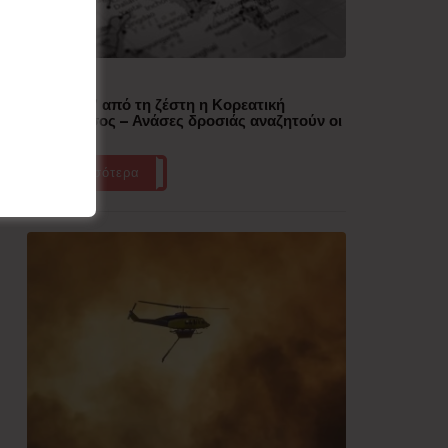
Δημοφιλή
“Έλιωσε” από τη ζέστη η Κορεατική
Χερσόνησος – Ανάσες δροσιάς αναζητούν οι
πολίτες
Περισσότερα