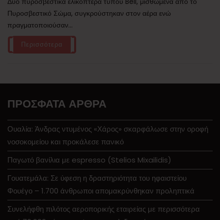
Δύο πυροσβεστικά ελικόπτερα τύπου Bell, μισθωμένα από το
Πυροσβεστικό Σώμα, συγκρούστηκαν στον αέρα ενώ
πραγματοποιούσαν...
Περισσότερα
ΠΡΌΣΦΑΤΑ ΆΡΘΡΑ
Ουαλία: Άνδρας ντυμένος «Χάρος» σκαρφάλωσε στην οροφή
νοσοκομείου και προκάλεσε πανικό
Παγωτό βανίλια με espresso (Stelios Mixailidis)
Γουατεμάλα: Σε ύφεση η δραστηριότητα του ηφαιστείου
Φουέγο – 1.700 άνθρωποι απομακρύνθηκαν προληπτικά
Συνελήφθη πιλότος αεροπορικής εταιρείας με περισσότερα