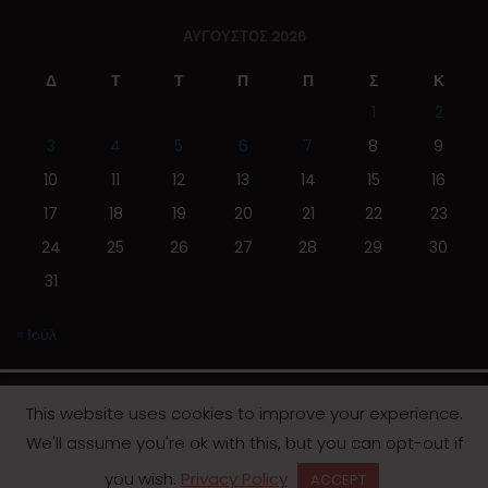
ΑΎΓΟΥΣΤΟΣ 2026
Δ
Τ
Τ
Π
Π
Σ
Κ
1
2
3
4
5
6
7
8
9
10
11
12
13
14
15
16
17
18
19
20
21
22
23
24
25
26
27
28
29
30
31
« Ιούλ
This website uses cookies to improve your experience.
We'll assume you're ok with this, but you can opt-out if
© 2019 | Screen Magazine - Ηλεκτρονική εφημερίδα
you wish.
Privacy Policy
ACCEPT