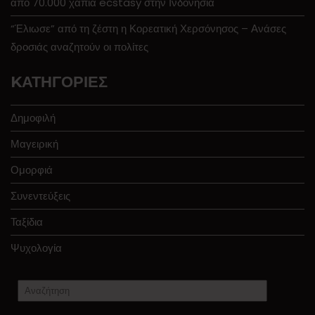
από 70.000 χάπια ecstasy στην Ινδονησία
“Έλιωσε” από τη ζέστη η Κορεατική Χερσόνησος – Ανάσες
δροσιάς αναζητούν οι πολίτες
KΑΤΗΓΟΡΊΕΣ
Δημοφιλή
Μαγειρική
Ομορφιά
Συνεντεύξεις
Ταξίδια
Ψυχολογία