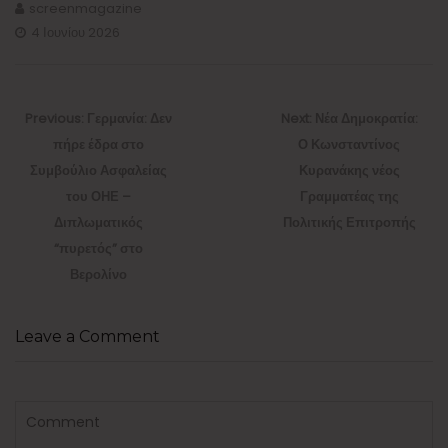
screenmagazine
4 Ιουνίου 2026
Πλοήγηση
άρθρων
Previous
Next
Previous:
Γερμανία: Δεν
Next:
Νέα Δημοκρατία:
post:
post:
πήρε έδρα στο
Ο Κωνσταντίνος
Συμβούλιο Ασφαλείας
Κυρανάκης νέος
του ΟΗΕ –
Γραμματέας της
Διπλωματικός
Πολιτικής Επιτροπής
“πυρετός” στο
Βερολίνο
Leave a Comment