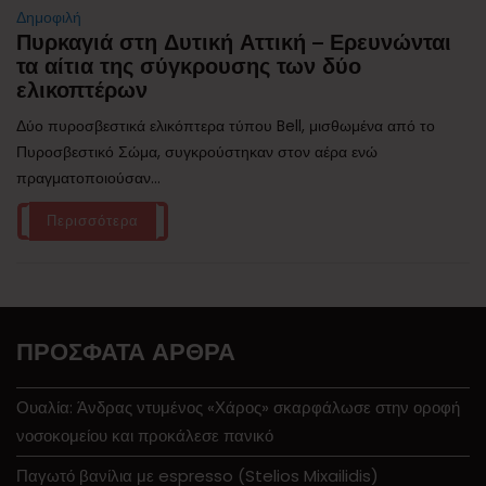
Δημοφιλή
Πυρκαγιά στη Δυτική Αττική – Ερευνώνται
τα αίτια της σύγκρουσης των δύο
ελικοπτέρων
Δύο πυροσβεστικά ελικόπτερα τύπου Bell, μισθωμένα από το
Πυροσβεστικό Σώμα, συγκρούστηκαν στον αέρα ενώ
πραγματοποιούσαν...
Περισσότερα
ΠΡΌΣΦΑΤΑ ΆΡΘΡΑ
Ουαλία: Άνδρας ντυμένος «Χάρος» σκαρφάλωσε στην οροφή
νοσοκομείου και προκάλεσε πανικό
Παγωτό βανίλια με espresso (Stelios Mixailidis)