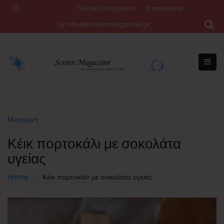
Skip
Πολιτική Απορρήτου
Επικοινωνία
to
info@screenmagazine.gr
content
Μαγειρική
Κέικ πορτοκάλι με σοκολάτα
υγείας
Home
Κέικ πορτοκάλι με σοκολάτα υγείας