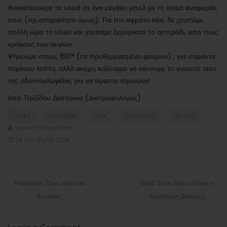
Ανακατεύουμε τα υλικά σε ένα μεγάλο μπολ με τη σειρά αναφοράς
τους (όχι απαραίτητα όμως). Για πιο αφράτο κέικ, δε χτυπάμε
πολλή ώρα τα υλικά και χτυπάμε ξεχωριστά το ασπράδι, από τους
κρόκους των αυγών.
Ψήνουμε στους 160° (σε προθερμασμένο φούρνο) , για σαράντα
περίπου λεπτά, αλλά ακόμη καλύτερα να κάνουμε το γνωστό τεστ
της οδοντογλυφίδας για να είμαστε σίγουροι!
Από Τερζίδου Δέσποινα (Διατροφολόγος)
Γλυκό
Διατροφή
Κέικ
Πορτοκάλι
Υγιεινό
screenmagazine
14 Νοεμβρίου 2019
Πλοήγηση
άρθρων
Previous
Next
Previous:
Πώς να είσαι
Next:
Στον Άρειο Πάγο η
post:
post:
δυνατός
κατάθεση Φρουζή