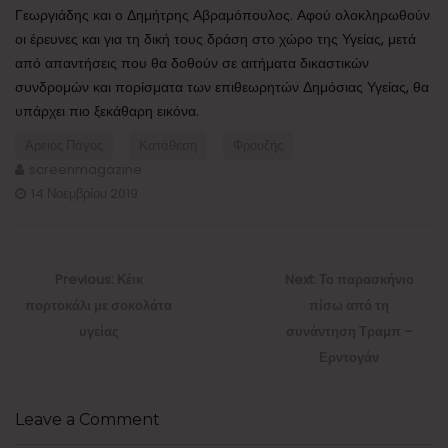
Γεωργιάδης και ο Δημήτρης Αβραμόπουλος. Αφού ολοκληρωθούν
οι έρευνες και για τη δική τους δράση στο χώρο της Υγείας, μετά
από απαντήσεις που θα δοθούν σε αιτήματα δικαστικών
συνδρομών και πορίσματα των επιθεωρητών Δημόσιας Υγείας, θα
υπάρχει πιο ξεκάθαρη εικόνα.
Άρειος Πάγος
Κατάθεση
Φρουζής
screenmagazine
14 Νοεμβρίου 2019
Πλοήγηση
άρθρων
Previous
Next
Previous:
Κέικ
Next:
Το παρασκήνιο
post:
post:
πορτοκάλι με σοκολάτα
πίσω από τη
υγείας
συνάντηση Τραμπ –
Ερντογάν
Leave a Comment