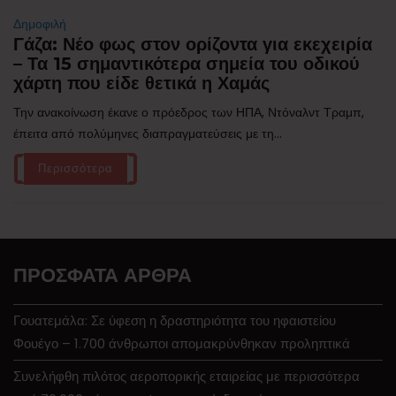
Δημοφιλή
Γάζα: Νέο φως στον ορίζοντα για εκεχειρία
– Τα 15 σημαντικότερα σημεία του οδικού
χάρτη που είδε θετικά η Χαμάς
Την ανακοίνωση έκανε ο πρόεδρος των ΗΠΑ, Ντόναλντ Τραμπ,
έπειτα από πολύμηνες διαπραγματεύσεις με τη...
Περισσότερα
ΠΡΌΣΦΑΤΑ ΆΡΘΡΑ
Γουατεμάλα: Σε ύφεση η δραστηριότητα του ηφαιστείου
Φουέγο – 1.700 άνθρωποι απομακρύνθηκαν προληπτικά
Συνελήφθη πιλότος αεροπορικής εταιρείας με περισσότερα