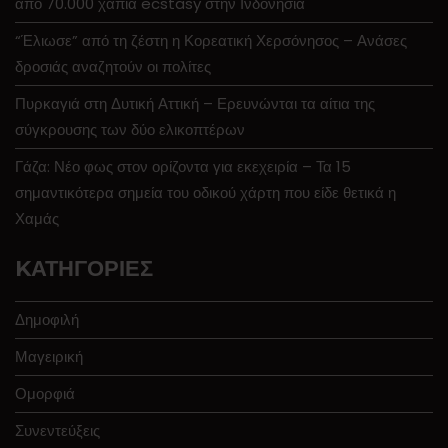
από 70.000 χάπια ecstasy στην Ινδονησία
“Έλιωσε” από τη ζέστη η Κορεατική Χερσόνησος – Ανάσες
δροσιάς αναζητούν οι πολίτες
Πυρκαγιά στη Δυτική Αττική – Ερευνώνται τα αίτια της
σύγκρουσης των δύο ελικοπτέρων
Γάζα: Νέο φως στον ορίζοντα για εκεχειρία – Τα 15
σημαντικότερα σημεία του οδικού χάρτη που είδε θετικά η
Χαμάς
KΑΤΗΓΟΡΊΕΣ
Δημοφιλή
Μαγειρική
Ομορφιά
Συνεντεύξεις