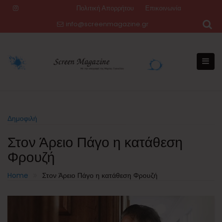
Skip
Πολιτική Απορρήτου
Επικοινωνία
to
info@screenmagazine.gr
content
Δημοφιλή
Στον Άρειο Πάγο η κατάθεση
Φρουζή
Home
Στον Άρειο Πάγο η κατάθεση Φρουζή