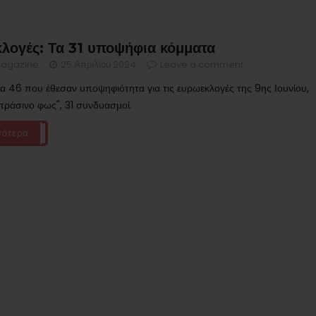
λογές: Τα 31 υποψήφια κόμματα
agazine
25 Απριλίου 2024
Leave a comment
τα 46 που έθεσαν υποψηφιότητα για τις ευρωεκλογές της 9ης Ιουνίου,
πράσινο φως", 31 συνδυασμοί.
σότερα