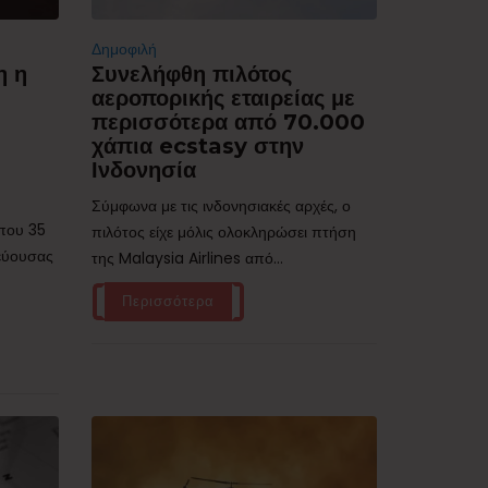
Δημοφιλή
η η
Συνελήφθη πιλότος
αεροπορικής εταιρείας με
περισσότερα από 70.000
χάπια ecstasy στην
Ινδονησία
Σύμφωνα με τις ινδονησιακές αρχές, ο
ίπου 35
πιλότος είχε μόλις ολοκληρώσει πτήση
τεύουσας
της Malaysia Airlines από...
Περισσότερα