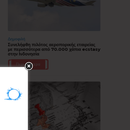
Δημοφιλή
Συνελήφθη πιλότος αεροπορικής εταιρείας
με περισσότερα από 70.000 χάπια ecstasy
στην Ινδονησία
Περισσότερα