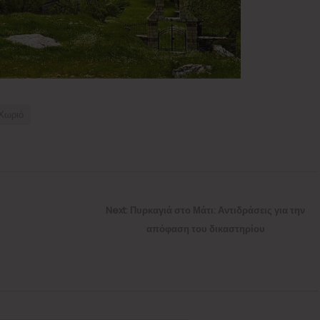
Χωριό
Next
Next:
Πυρκαγιά στο Μάτι: Αντιδράσεις για την
post:
απόφαση του δικαστηρίου