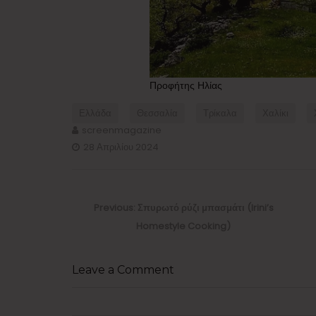
Προφήτης Ηλίας
Ελλάδα
Θεσσαλία
Τρίκαλα
Χαλίκι
screenmagazine
28 Απριλίου 2024
Πλοήγηση
άρθρων
Previous
Previous:
Σπυρωτό ρύζι μπασμάτι (Irini’s
post:
Homestyle Cooking)
Leave a Comment