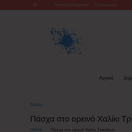
Skip
Πολιτική Απορρήτου
Επικοινωνία
to
content
Αρχική
Δημ
Ταξίδια
Πάσχα στο ορεινό Χαλίκι Τ
Home
Πάσχα στο ορεινό Χαλίκι Τρικάλων