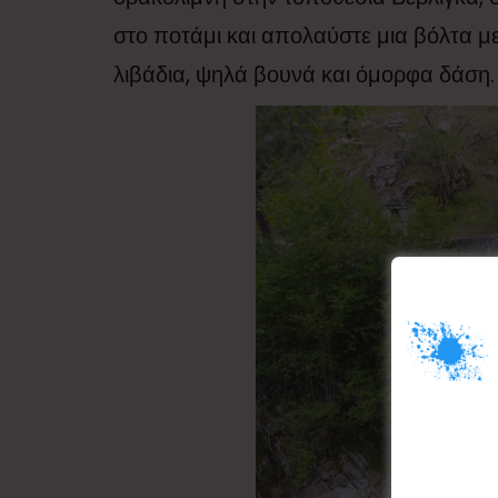
στο ποτάμι και απολαύστε μια βόλτα μ
λιβάδια, ψηλά βουνά και όμορφα δάση.