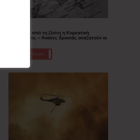
Δημοφιλή
“Έλιωσε” από τη ζέστη η Κορεατική
Χερσόνησος – Ανάσες δροσιάς αναζητούν οι
πολίτες
Περισσότερα