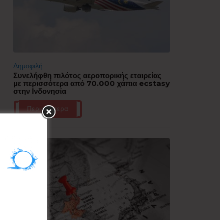
Δημοφιλή
Συνελήφθη πιλότος αεροπορικής εταιρείας
με περισσότερα από 70.000 χάπια ecstasy
στην Ινδονησία
Περισσότερα