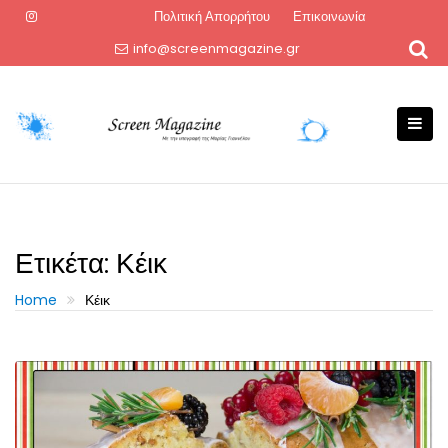
Skip
Πολιτική Απορρήτου
Επικοινωνία
to
info@screenmagazine.gr
content
Ετικέτα:
Κέικ
Home
Κέικ