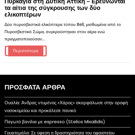
Πυρκαγιά στη Δυτική Αττική – Ερευνώνται
τα αίτια της σύγκρουσης των δύο
ελικοπτέρων
Δύο πυροσβεστικά ελικόπτερα τύπου Bell, μισθωμένα από το
Πυροσβεστικό Σώμα, συγκρούστηκαν στον αέρα ενώ
πραγματοποιούσαν...
Περισσότερα
ΠΡΌΣΦΑΤΑ ΆΡΘΡΑ
Ουαλία: Άνδρας ντυμένος «Χάρος» σκαρφάλωσε στην οροφή
νοσοκομείου και προκάλεσε πανικό
Παγωτό βανίλια με espresso (Stelios Mixailidis)
Γουατεμάλα: Σε ύφεση η δραστηριότητα του ηφαιστείου