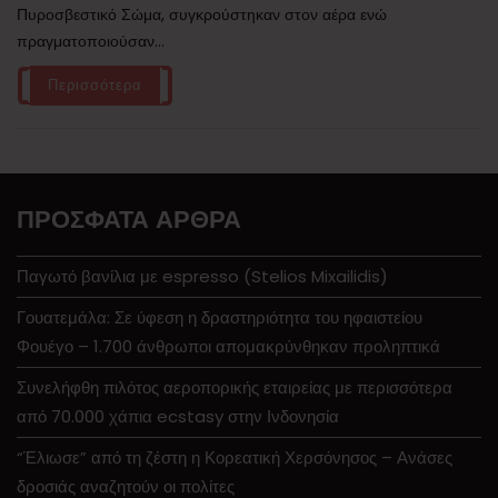
Πυροσβεστικό Σώμα, συγκρούστηκαν στον αέρα ενώ
πραγματοποιούσαν...
Περισσότερα
ΠΡΌΣΦΑΤΑ ΆΡΘΡΑ
Παγωτό βανίλια με espresso (Stelios Mixailidis)
Γουατεμάλα: Σε ύφεση η δραστηριότητα του ηφαιστείου
Φουέγο – 1.700 άνθρωποι απομακρύνθηκαν προληπτικά
Συνελήφθη πιλότος αεροπορικής εταιρείας με περισσότερα
από 70.000 χάπια ecstasy στην Ινδονησία
“Έλιωσε” από τη ζέστη η Κορεατική Χερσόνησος – Ανάσες
δροσιάς αναζητούν οι πολίτες