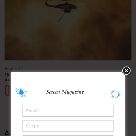
Δημοφιλή
Πυρκαγιά στη Δυτική Αττική – Ερευνώνται τα αίτια της
σύγκρουσης των δύο ελικοπτέρων
Περισσότερα
ΔΗΜΟΦΙΛΗ