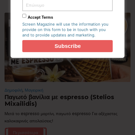
Accept Terms
Screen Magazine will use the information you
provide on this form to be in touch with you
and to provide updates and marketing.
Δημοφιλή
,
Μαγειρική
Παγωτό βανίλια με espresso (Stelios
Mixailidis)
Μετά το espresso μαρτίνι, παγωτό espresso Για αξέχαστες
καλοκαιρινές απολαύσεις!
Περισσότερα