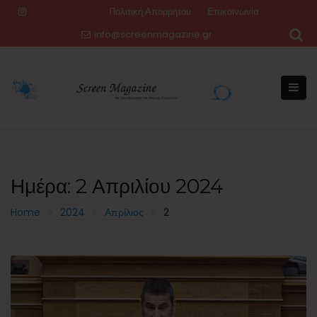
Skip
Πολιτική Απορρήτου
Επικοινωνία
to
info@screenmagazine.gr
content
Ημέρα:
2 Απριλίου 2024
Home
2024
Απρίλιος
2