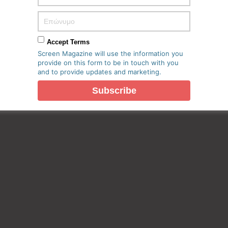
Accept Terms
Screen Magazine will use the information you
provide on this form to be in touch with you
and to provide updates and marketing.