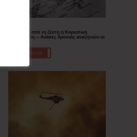
Δημοφιλή
“Έλιωσε” από τη ζέστη η Κορεατική
Χερσόνησος – Ανάσες δροσιάς αναζητούν οι
πολίτες
Περισσότερα