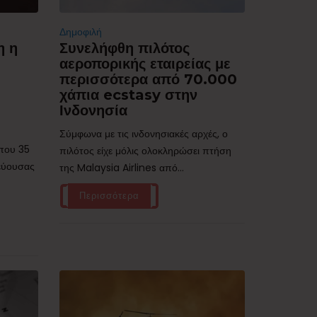
Δημοφιλή
η η
Συνελήφθη πιλότος
αεροπορικής εταιρείας με
περισσότερα από 70.000
χάπια ecstasy στην
Ινδονησία
Σύμφωνα με τις ινδονησιακές αρχές, ο
ίπου 35
πιλότος είχε μόλις ολοκληρώσει πτήση
τεύουσας
της Malaysia Airlines από...
Περισσότερα