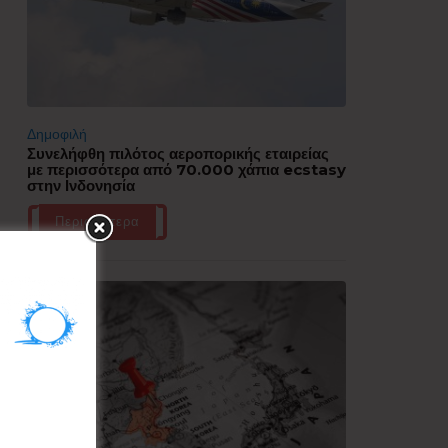
Δημοφιλή
Συνελήφθη πιλότος αεροπορικής εταιρείας
με περισσότερα από 70.000 χάπια ecstasy
στην Ινδονησία
Περισσότερα