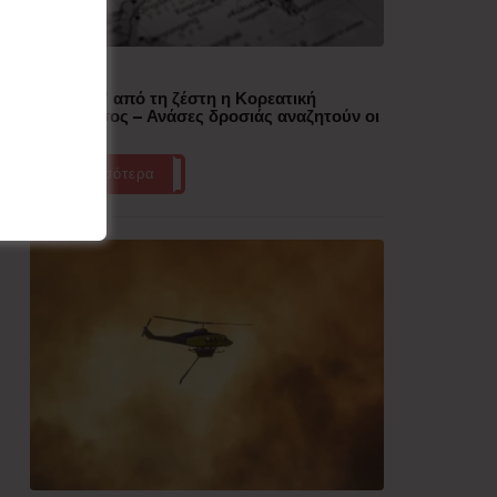
Δημοφιλή
“Έλιωσε” από τη ζέστη η Κορεατική
Χερσόνησος – Ανάσες δροσιάς αναζητούν οι
πολίτες
Περισσότερα