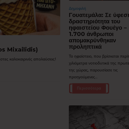
Δημοφιλή
Γουατεμάλα: Σε ύφεσ
δραστηριότητα του
ηφαιστείου Φουέγο –
1.700 άνθρωποι
απομακρύνθηκαν
προληπτικά
s Mixailidis)
Το ηφαίστειο, που βρίσκεται περ
στες καλοκαιρινές απολαύσεις!
χιλιόμετρα νοτιοδυτικά της πρω
της χώρας, παρουσίασε τις
προηγούμενες...
Περισσότερα