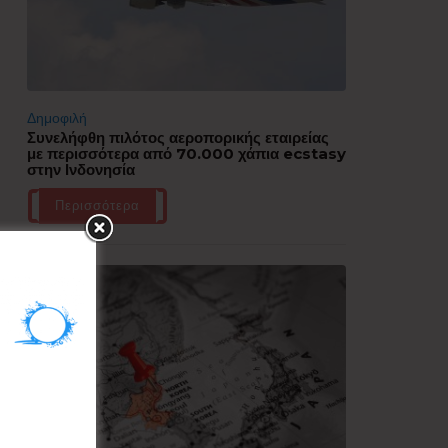
Δημοφιλή
Συνελήφθη πιλότος αεροπορικής εταιρείας
με περισσότερα από 70.000 χάπια ecstasy
στην Ινδονησία
Περισσότερα