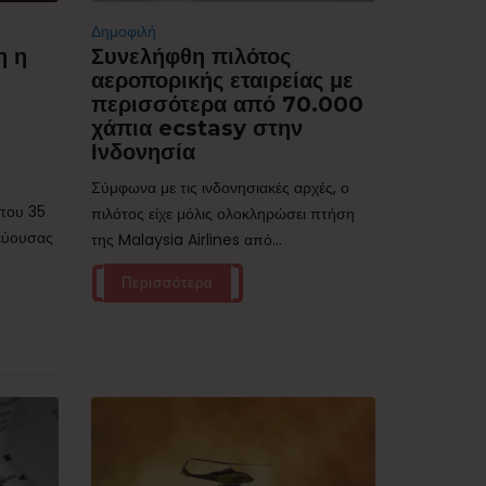
Δημοφιλή
η η
Συνελήφθη πιλότος
αεροπορικής εταιρείας με
περισσότερα από 70.000
χάπια ecstasy στην
Ινδονησία
Σύμφωνα με τις ινδονησιακές αρχές, ο
ίπου 35
πιλότος είχε μόλις ολοκληρώσει πτήση
τεύουσας
της Malaysia Airlines από...
Περισσότερα