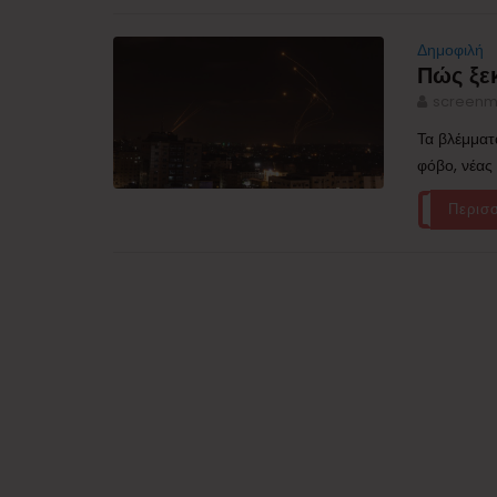
Δημοφιλή
Πώς ξεκ
screenm
Τα βλέμματ
φόβο, νέας
Περισ