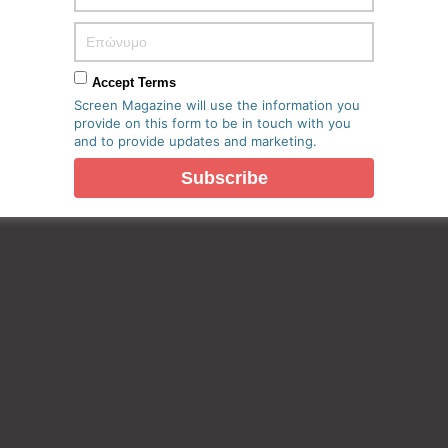
Accept Terms
Screen Magazine will use the information you
provide on this form to be in touch with you
and to provide updates and marketing.