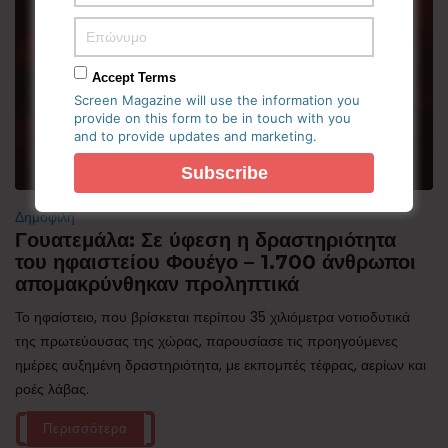
Accept Terms
Screen Magazine will use the information you
provide on this form to be in touch with you
and to provide updates and marketing.
Δημοφιλή
Γουατεμάλα: Σε ύφεση η δραστηριότητα
του ηφαιστείου Φουέγο – 1.700 άνθρωποι
απομακρύνθηκαν προληπτικά
Το ηφαίστειο, που βρίσκεται περίπου 35 χιλιόμετρα νοτιοδυτικά
της πρωτεύουσας της χώρας, παρουσίασε τις προηγούμενες
ημέρες αυξημένη δραστηριότητα, με εκπομπές τέφρας, αερίων και
ροές λάβας.
Περισσότερα