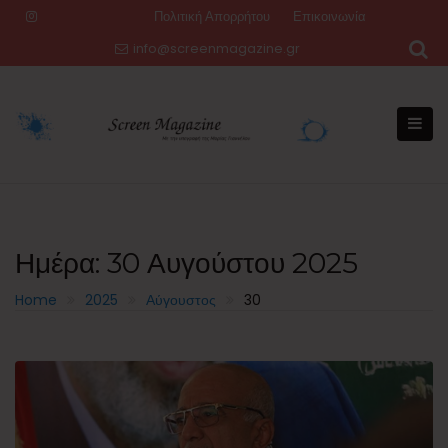
Skip
Πολιτική Απορρήτου
Επικοινωνία
to
info@screenmagazine.gr
content
Ημέρα:
30 Αυγούστου 2025
Home
2025
Αύγουστος
30