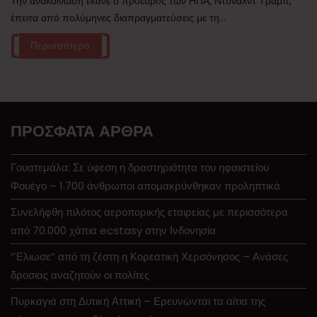
Την ανακοίνωση έκανε ο πρόεδρος των ΗΠΑ, Ντόναλντ Τραμπ,
έπειτα από πολύμηνες διαπραγματεύσεις με τη...
Περισσότερα
ΠΡΌΣΦΑΤΑ ΆΡΘΡΑ
Γουατεμάλα: Σε ύφεση η δραστηριότητα του ηφαιστείου
Φουέγο – 1.700 άνθρωποι απομακρύνθηκαν προληπτικά
Συνελήφθη πιλότος αεροπορικής εταιρείας με περισσότερα
από 70.000 χάπια ecstasy στην Ινδονησία
“Έλιωσε” από τη ζέστη η Κορεατική Χερσόνησος – Ανάσες
δροσιάς αναζητούν οι πολίτες
Πυρκαγιά στη Δυτική Αττική – Ερευνώνται τα αίτια της