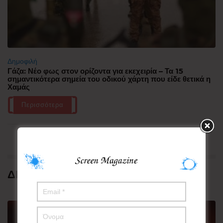
Δημοφιλή
Γάζα: Νέο φως στον ορίζοντα για εκεχειρία – Τα 15
σημαντικότερα σημεία του οδικού χάρτη που είδε θετικά η
Χαμάς
Περισσότερα
ΔΗΜΟΦΙΛΗ