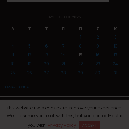
ΑΎΓΟΥΣΤΟΣ 2025
Δ
Τ
Τ
Π
Π
Σ
Κ
1
2
3
4
5
6
7
8
9
10
11
12
13
14
15
16
17
18
19
20
21
22
23
24
25
26
27
28
29
30
31
« Ιούλ
Σεπ »
This website uses cookies to improve your experience.
We'll assume you're ok with this, but you can opt-out if
© 2019 | Screen Magazine - Ηλεκτρονική εφημερίδα
you wish.
Privacy Policy
ACCEPT