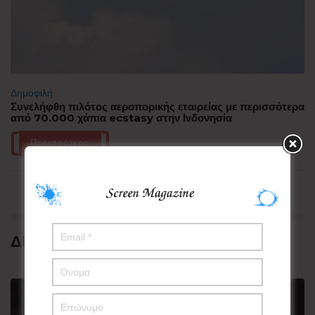
Δημοφιλή
Συνελήφθη πιλότος αεροπορικής εταιρείας με περισσότερα
από 70.000 χάπια ecstasy στην Ινδονησία
Περισσότερα
ΔΗΜΟΦΙΛΗ