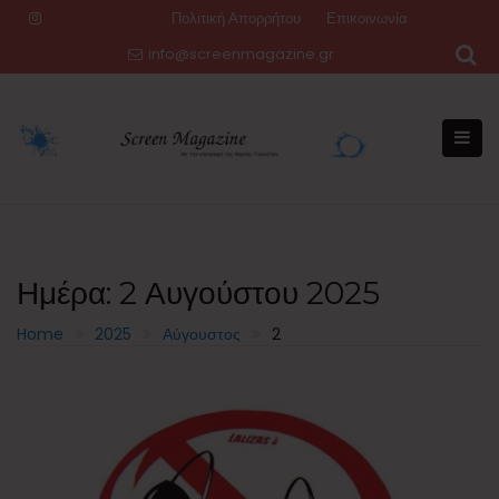
Skip
Πολιτική Απορρήτου
Επικοινωνία
to
info@screenmagazine.gr
content
Ημέρα:
2 Αυγούστου 2025
Home
2025
Αύγουστος
2