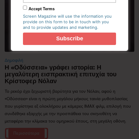
Accept Terms
Screen Magazine will use the information you
provide on this form to be in touch with you
and to provide updates and marketing.
Δημοφιλή
Η «Οδύσσεια» γράφει ιστορία: Η
μεγαλύτερη εισπρακτική επιτυχία του
Κρίστοφερ Νόλαν
Το ρεκόρ έχει ξεχωριστή βαρύτητα για τον Νόλαν, αφού η
«Οδύσσεια» είναι η πρώτη μεγάλου μήκους ταινία μυθοπλασίας
που γυρίστηκε εξ ολοκλήρου με κάμερες IMAX φιλμ, επιλογή που
συνδέθηκε εξαρχής με την προσπάθεια του σκηνοθέτη να
μεταφέρει την κλίμακα του ομηρικού έπους, στη μεγάλη οθόνη.
Περισσότερα