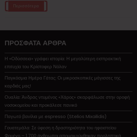
Περισσότερα
ΠΡΌΣΦΑΤΑ ΆΡΘΡΑ
Η «Οδύσσεια» γράφει ιστορία: Η μεγαλύτερη εισπρακτική
επιτυχία του Κρίστοφερ Νόλαν
Παγκόσμια Ημέρα Γάτας: Οι μικροσκοπικές μάγισσες της
καρδιάς μας!
Ουαλία: Άνδρας ντυμένος «Χάρος» σκαρφάλωσε στην οροφή
νοσοκομείου και προκάλεσε πανικό
Παγωτό βανίλια με espresso (Stelios Mixailidis)
Γουατεμάλα: Σε ύφεση η δραστηριότητα του ηφαιστείου
Φουέγο – 1.700 άνθρωποι απομακρύνθηκαν προληπτικά