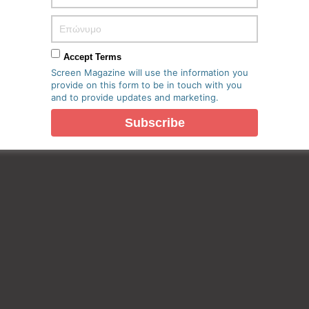
Accept Terms
Screen Magazine will use the information you
provide on this form to be in touch with you
and to provide updates and marketing.