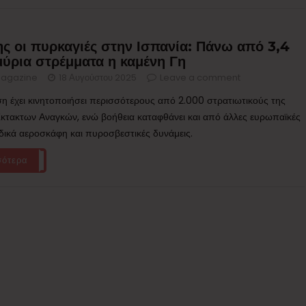
ης οι πυρκαγιές στην Ισπανία: Πάνω από 3,4
μύρια στρέμματα η καμένη Γη
agazine
18 Αυγούστου 2025
Leave a comment
η έχει κινητοποιήσει περισσότερους από 2.000 στρατιωτικούς της
τακτων Αναγκών, ενώ βοήθεια καταφθάνει και από άλλες ευρωπαϊκές
ιδικά αεροσκάφη και πυροσβεστικές δυνάμεις.
σότερα