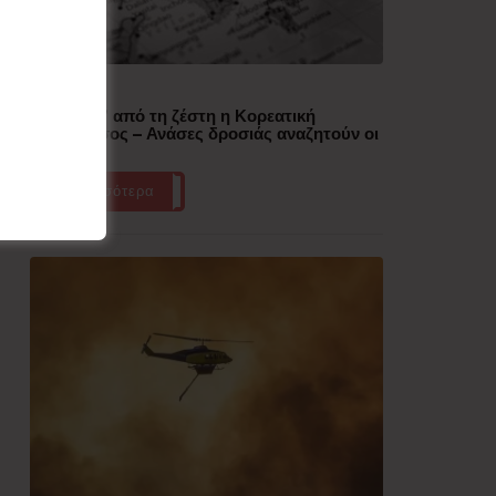
Δημοφιλή
“Έλιωσε” από τη ζέστη η Κορεατική
Χερσόνησος – Ανάσες δροσιάς αναζητούν οι
πολίτες
Περισσότερα