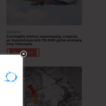
Δημοφιλή
Συνελήφθη πιλότος αεροπορικής εταιρείας
με περισσότερα από 70.000 χάπια ecstasy
στην Ινδονησία
Περισσότερα