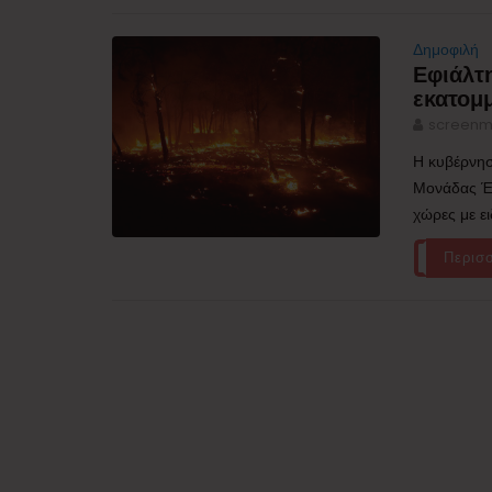
Δημοφιλή
Εφιάλτ
εκατομ
screenm
Η κυβέρνησ
Μονάδας Έκ
χώρες με ε
Περισ