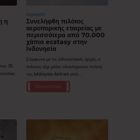
Δημοφιλή
η η
Συνελήφθη πιλότος
αεροπορικής εταιρείας με
περισσότερα από 70.000
χάπια ecstasy στην
Ινδονησία
Σύμφωνα με τις ινδονησιακές αρχές, ο
ίπου 35
πιλότος είχε μόλις ολοκληρώσει πτήση
τεύουσας
της Malaysia Airlines από...
Περισσότερα