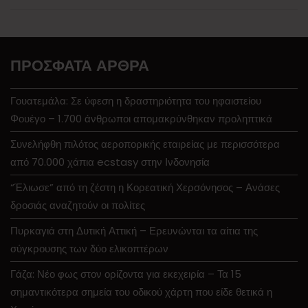
ΠΡΌΣΦΑΤΑ ΆΡΘΡΑ
Γουατεμάλα: Σε ύφεση η δραστηριότητα του ηφαιστείου
Φουέγο – 1.700 άνθρωποι απομακρύνθηκαν προληπτικά
Συνελήφθη πιλότος αεροπορικής εταιρείας με περισσότερα
από 70.000 χάπια ecstasy στην Ινδονησία
“Έλιωσε” από τη ζέστη η Κορεατική Χερσόνησος – Ανάσες
δροσιάς αναζητούν οι πολίτες
Πυρκαγιά στη Δυτική Αττική – Ερευνώνται τα αίτια της
σύγκρουσης των δύο ελικοπτέρων
Γάζα: Νέο φως στον ορίζοντα για εκεχειρία – Τα 15
σημαντικότερα σημεία του οδικού χάρτη που είδε θετικά η