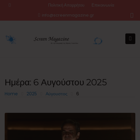
Skip
Πολιτική Απορρήτου
Επικοινωνία
to
info@screenmagazine.gr
content
Ημέρα:
6 Αυγούστου 2025
Home
2025
Αύγουστος
6