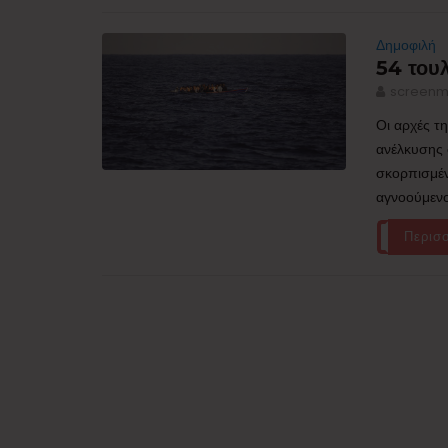
Δημοφιλή
54 του
screenm
Οι αρχές τ
ανέλκυσης
σκορπισμέν
αγνοούμενο
Περισ