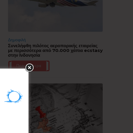
Δημοφιλή
Συνελήφθη πιλότος αεροπορικής εταιρείας
με περισσότερα από 70.000 χάπια ecstasy
στην Ινδονησία
Περισσότερα