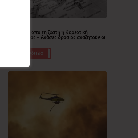
Δημοφιλή
“Έλιωσε” από τη ζέστη η Κορεατική
Χερσόνησος – Ανάσες δροσιάς αναζητούν οι
πολίτες
Περισσότερα