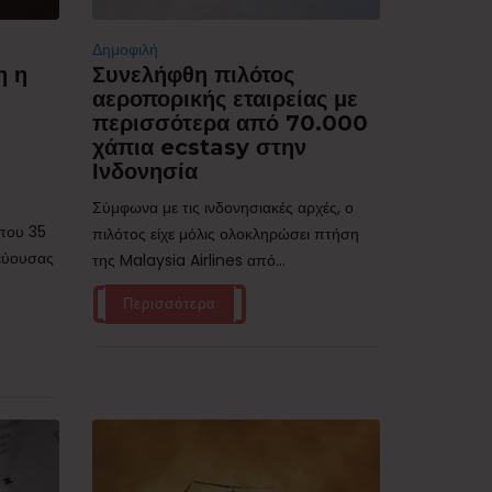
Δημοφιλή
η η
Συνελήφθη πιλότος
αεροπορικής εταιρείας με
περισσότερα από 70.000
χάπια ecstasy στην
Ινδονησία
Σύμφωνα με τις ινδονησιακές αρχές, ο
ίπου 35
πιλότος είχε μόλις ολοκληρώσει πτήση
τεύουσας
της Malaysia Airlines από...
Περισσότερα