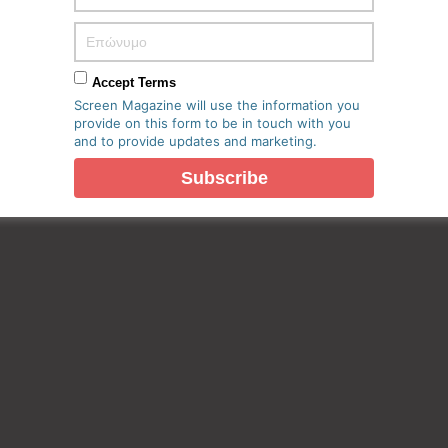
Accept Terms
Screen Magazine will use the information you
provide on this form to be in touch with you
and to provide updates and marketing.