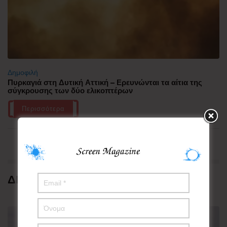
Δημοφιλή
Πυρκαγιά στη Δυτική Αττική – Ερευνώνται τα αίτια της
σύγκρουσης των δύο ελικοπτέρων
Περισσότερα
ΔΗΜΟΦΙΛΗ