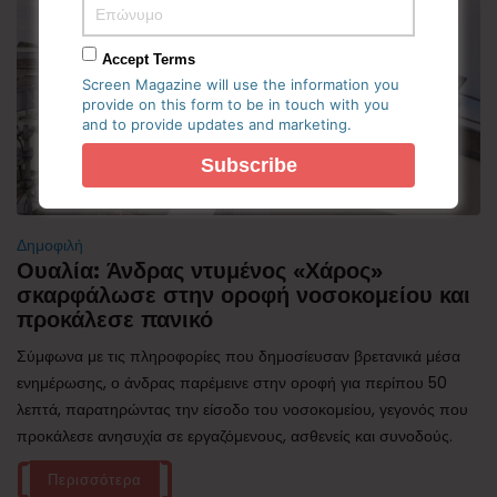
Accept Terms
Screen Magazine will use the information you
provide on this form to be in touch with you
and to provide updates and marketing.
Δημοφιλή
Ουαλία: Άνδρας ντυμένος «Χάρος»
σκαρφάλωσε στην οροφή νοσοκομείου και
προκάλεσε πανικό
Σύμφωνα με τις πληροφορίες που δημοσίευσαν βρετανικά μέσα
ενημέρωσης, ο άνδρας παρέμεινε στην οροφή για περίπου 50
λεπτά, παρατηρώντας την είσοδο του νοσοκομείου, γεγονός που
προκάλεσε ανησυχία σε εργαζόμενους, ασθενείς και συνοδούς.
Περισσότερα