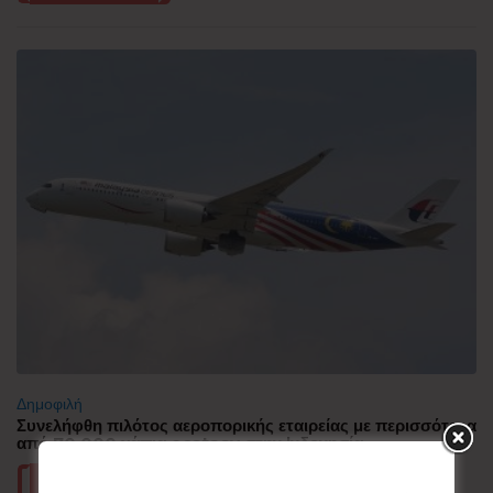
Δημοφιλή
Συνελήφθη πιλότος αεροπορικής εταιρείας με περισσότερα
από 70.000 χάπια ecstasy στην Ινδονησία
Περισσότερα