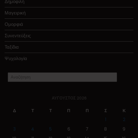
Δημοφιλή
Μαγειρική
Ομορφιά
Συνεντεύξεις
Ταξίδια
Ψυχολογία
ΑΎΓΟΥΣΤΟΣ 2026
Δ
Τ
Τ
Π
Π
Σ
Κ
1
2
3
4
5
6
7
8
9