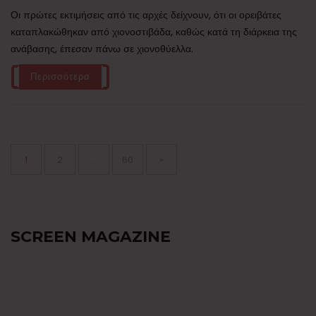
Οι πρώτες εκτιμήσεις από τις αρχές δείχνουν, ότι οι ορειβάτες
καταπλακώθηκαν από χιονοστιβάδα, καθώς κατά τη διάρκεια της
ανάβασης, έπεσαν πάνω σε χιονοθύελλα.
Περισσότερα
Σελιδοποίηση
άρθρων
Page
Page
Page
1
2
…
60
»
SCREEN MAGAZINE