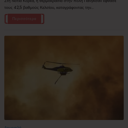
Στη Νότια Κορέα, η θερμοκρασία στην πόλη Γιανγκσάν έφθασε
τους 42,5 βαθμούς Κελσίου, καταγράφοντας την...
Περισσότερα
Δημοφιλή