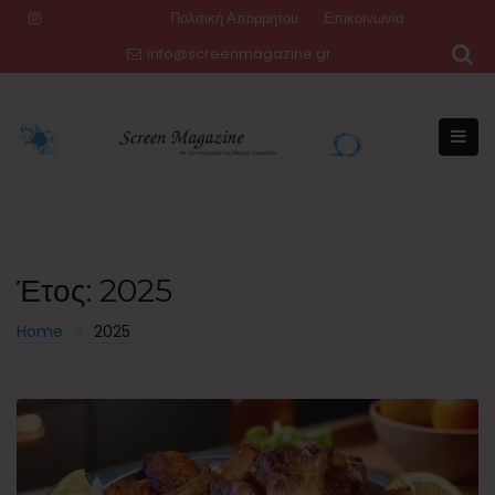
Skip
Πολιτική Απορρήτου
Επικοινωνία
to
info@screenmagazine.gr
content
Έτος:
2025
Home
2025