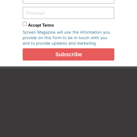
Accept Terms
Screen Magazine will use the information you
provide on this form to be in touch with you
and to provide updates and marketing.