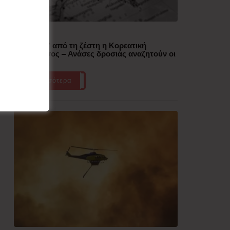
Δημοφιλή
“Έλιωσε” από τη ζέστη η Κορεατική
Χερσόνησος – Ανάσες δροσιάς αναζητούν οι
πολίτες
Περισσότερα