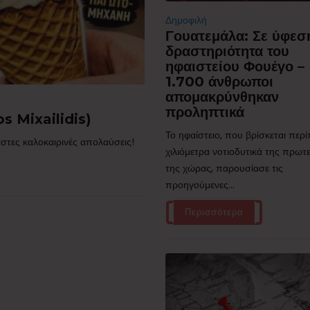
Δημοφιλή
Γουατεμάλα: Σε ύφεσ
δραστηριότητα του
ηφαιστείου Φουέγο –
1.700 άνθρωποι
απομακρύνθηκαν
προληπτικά
s Mixailidis)
Το ηφαίστειο, που βρίσκεται περ
στες καλοκαιρινές απολαύσεις!
χιλιόμετρα νοτιοδυτικά της πρω
της χώρας, παρουσίασε τις
προηγούμενες...
Περισσότερα