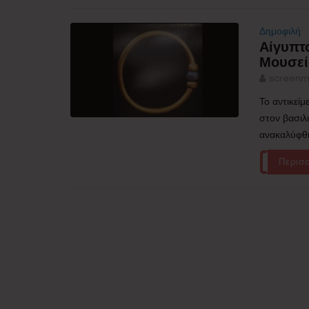
Δημοφιλή
Αίγυπτο
Μουσεί
screenm
Το αντικείμ
στον βασιλ
ανακαλύφθηκ
Περισ