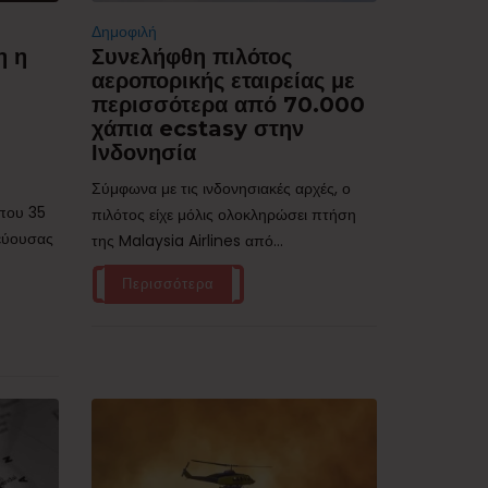
Δημοφιλή
η η
Συνελήφθη πιλότος
αεροπορικής εταιρείας με
περισσότερα από 70.000
χάπια ecstasy στην
Ινδονησία
Σύμφωνα με τις ινδονησιακές αρχές, ο
ίπου 35
πιλότος είχε μόλις ολοκληρώσει πτήση
τεύουσας
της Malaysia Airlines από...
Περισσότερα