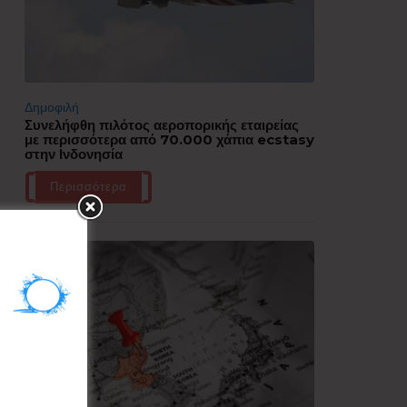
Δημοφιλή
Συνελήφθη πιλότος αεροπορικής εταιρείας
με περισσότερα από 70.000 χάπια ecstasy
στην Ινδονησία
Περισσότερα