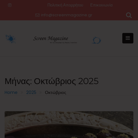
Skip
Πολιτική Απορρήτου
Επικοινωνία
to
info@screenmagazine.gr
content
Μήνας:
Οκτώβριος 2025
Home
2025
Οκτώβριος