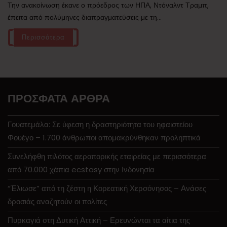
Την ανακοίνωση έκανε ο πρόεδρος των ΗΠΑ, Ντόναλντ Τραμπ,
έπειτα από πολύμηνες διαπραγματεύσεις με τη...
Περισσότερα
ΠΡΌΣΦΑΤΑ ΆΡΘΡΑ
Γουατεμάλα: Σε ύφεση η δραστηριότητα του ηφαιστείου
Φουέγο – 1.700 άνθρωποι απομακρύνθηκαν προληπτικά
Συνελήφθη πιλότος αεροπορικής εταιρείας με περισσότερα
από 70.000 χάπια ecstasy στην Ινδονησία
“Έλιωσε” από τη ζέστη η Κορεατική Χερσόνησος – Ανάσες
δροσιάς αναζητούν οι πολίτες
Πυρκαγιά στη Δυτική Αττική – Ερευνώνται τα αίτια της