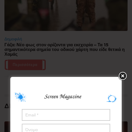
Δημοφιλή
Γάζα: Νέο φως στον ορίζοντα για εκεχειρία – Τα 15
σημαντικότερα σημεία του οδικού χάρτη που είδε θετικά η
Χαμάς
Περισσότερα
ΔΗΜΟΦΙΛΗ