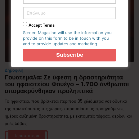
Accept Terms
Screen Magazine will use the information you
provide on this form to be in touch with you
and to provide updates and marketing.
Δημοφιλή
Γουατεμάλα: Σε ύφεση η δραστηριότητα
του ηφαιστείου Φουέγο – 1.700 άνθρωποι
απομακρύνθηκαν προληπτικά
Το ηφαίστειο, που βρίσκεται περίπου 35 χιλιόμετρα νοτιοδυτικά
της πρωτεύουσας της χώρας, παρουσίασε τις προηγούμενες
ημέρες αυξημένη δραστηριότητα, με εκπομπές τέφρας, αερίων και
ροές λάβας.
Περισσότερα