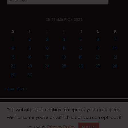
ΣΕΠΤΈΜΒΡΙΟΣ 2025
Δ
Τ
Τ
Π
Π
Σ
Κ
1
2
3
4
5
6
7
8
9
10
11
12
13
14
15
16
17
18
19
20
21
22
23
24
25
26
27
28
29
30
« Αυγ
Οκτ »
This website uses cookies to improve your experience.
We'll assume you're ok with this, but you can opt-out if
© 2019 | Screen Magazine - Ηλεκτρονική εφημερίδα
you wish.
Privacy Policy
ACCEPT