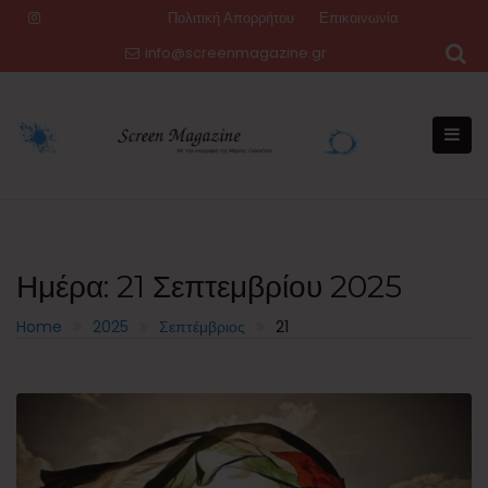
Skip
Πολιτική Απορρήτου
Επικοινωνία
to
info@screenmagazine.gr
content
Ημέρα:
21 Σεπτεμβρίου 2025
Home
2025
Σεπτέμβριος
21