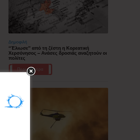
Δημοφιλή
“Έλιωσε” από τη ζέστη η Κορεατική
Χερσόνησος – Ανάσες δροσιάς αναζητούν οι
πολίτες
Περισσότερα