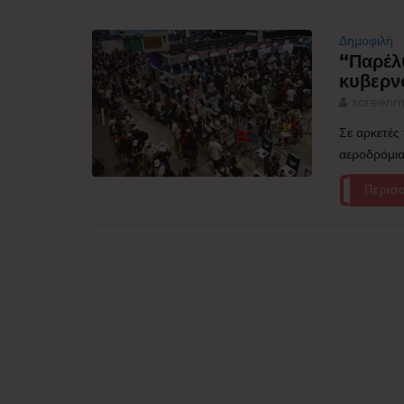
Δημοφιλή
“Παρέλ
κυβερν
screenm
Σε αρκετές
αεροδρόμια
Περισ