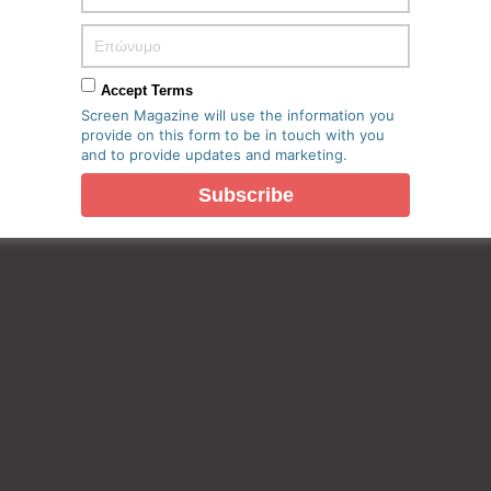
Accept Terms
Screen Magazine will use the information you
provide on this form to be in touch with you
and to provide updates and marketing.