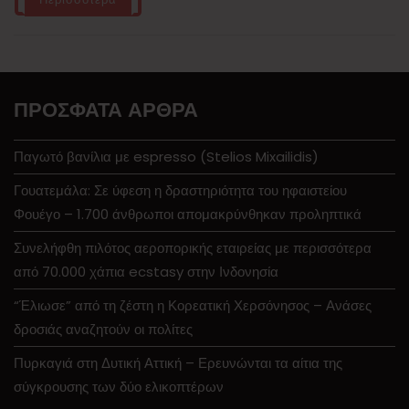
ΠΡΌΣΦΑΤΑ ΆΡΘΡΑ
Παγωτό βανίλια με espresso (Stelios Mixailidis)
Γουατεμάλα: Σε ύφεση η δραστηριότητα του ηφαιστείου
Φουέγο – 1.700 άνθρωποι απομακρύνθηκαν προληπτικά
Συνελήφθη πιλότος αεροπορικής εταιρείας με περισσότερα
από 70.000 χάπια ecstasy στην Ινδονησία
“Έλιωσε” από τη ζέστη η Κορεατική Χερσόνησος – Ανάσες
δροσιάς αναζητούν οι πολίτες
Πυρκαγιά στη Δυτική Αττική – Ερευνώνται τα αίτια της
σύγκρουσης των δύο ελικοπτέρων