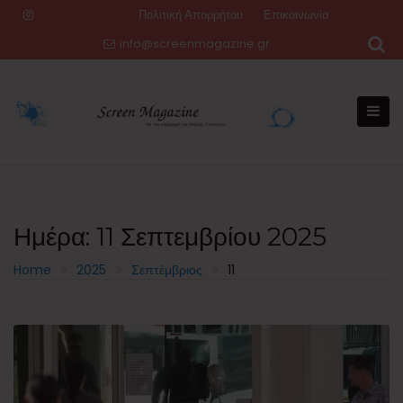
Skip
Πολιτική Απορρήτου
Επικοινωνία
to
info@screenmagazine.gr
content
Ημέρα:
11 Σεπτεμβρίου 2025
Home
2025
Σεπτέμβριος
11