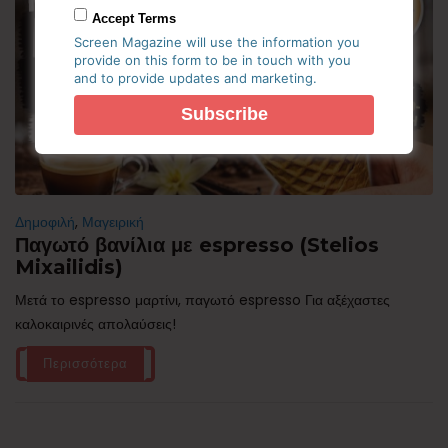
Accept Terms
Screen Magazine will use the information you
provide on this form to be in touch with you
and to provide updates and marketing.
Δημοφιλή
,
Μαγειρική
Παγωτό βανίλια με espresso (Stelios
Mixailidis)
Μετά το espresso μαρτίνι, παγωτό espresso Για αξέχαστες
καλοκαιρινές απολαύσεις!
Περισσότερα