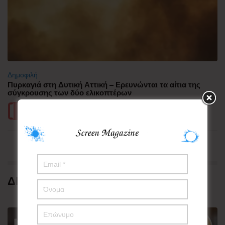
Δημοφιλή
Πυρκαγιά στη Δυτική Αττική – Ερευνώνται τα αίτια της
σύγκρουσης των δύο ελικοπτέρων
Περισσότερα
ΔΗΜΟΦΙΛΗ