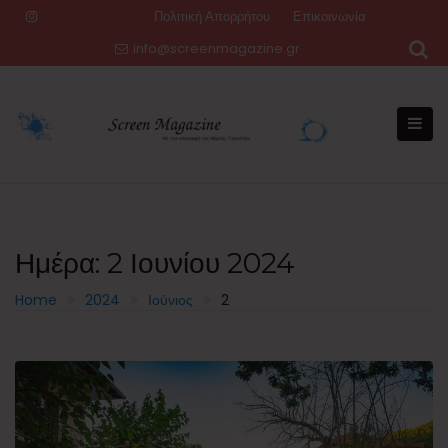
Skip
Πολιτική Απορρήτου
Επικοινωνία
to
info@screenmagazine.gr
content
Ημέρα:
2 Ιουνίου 2024
Home
2024
Ιούνιος
2