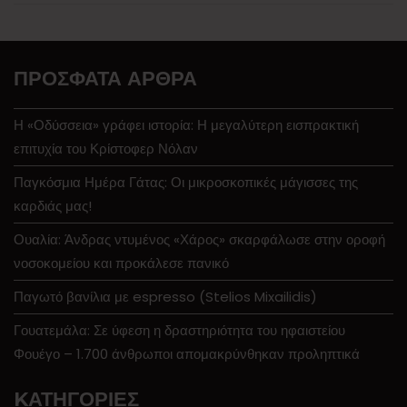
ΠΡΌΣΦΑΤΑ ΆΡΘΡΑ
Η «Οδύσσεια» γράφει ιστορία: Η μεγαλύτερη εισπρακτική
επιτυχία του Κρίστοφερ Νόλαν
Παγκόσμια Ημέρα Γάτας: Οι μικροσκοπικές μάγισσες της
καρδιάς μας!
Ουαλία: Άνδρας ντυμένος «Χάρος» σκαρφάλωσε στην οροφή
νοσοκομείου και προκάλεσε πανικό
Παγωτό βανίλια με espresso (Stelios Mixailidis)
Γουατεμάλα: Σε ύφεση η δραστηριότητα του ηφαιστείου
Φουέγο – 1.700 άνθρωποι απομακρύνθηκαν προληπτικά
KΑΤΗΓΟΡΊΕΣ