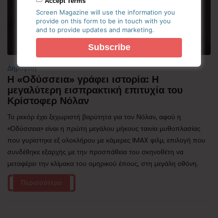
Accept Terms
Screen Magazine will use the information you
provide on this form to be in touch with you
and to provide updates and marketing.
Δημοφιλή
Η «Οδύσσεια» γράφει ιστορία: Η
μεγαλύτερη εισπρακτική επιτυχία του
Κρίστοφερ Νόλαν
Το ρεκόρ έχει ξεχωριστή βαρύτητα για τον Νόλαν, αφού η
«Οδύσσεια» είναι η πρώτη μεγάλου μήκους ταινία μυθοπλασίας
που γυρίστηκε εξ ολοκλήρου με κάμερες IMAX φιλμ, επιλογή που
συνδέθηκε εξαρχής με την προσπάθεια του σκηνοθέτη να
μεταφέρει την κλίμακα του ομηρικού έπους, στη μεγάλη οθόνη.
Περισσότερα