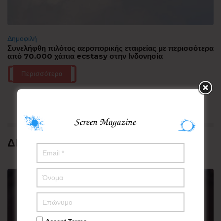
Δημοφιλή
Συνελήφθη πιλότος αεροπορικής εταιρείας με περισσότερα
από 70.000 χάπια ecstasy στην Ινδονησία
Περισσότερα
ΔΗΜΟΦΙΛΗ