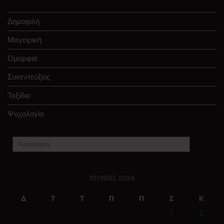
Δημοφιλή
Μαγειρική
Ομορφιά
Συνεντεύξεις
Ταξίδια
Ψυχολογία
ΙΟΎΝΙΟΣ 2024
Δ
Τ
Τ
Π
Π
Σ
Κ
1
2