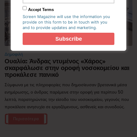
Accept Terms
Screen Magazine will use the information you
provide on this form to be in touch with you
and to provide updates and marketing.
Δημοφιλή
Ουαλία: Άνδρας ντυμένος «Χάρος»
σκαρφάλωσε στην οροφή νοσοκομείου και
προκάλεσε πανικό
Σύμφωνα με τις πληροφορίες που δημοσίευσαν βρετανικά μέσα
ενημέρωσης, ο άνδρας παρέμεινε στην οροφή για περίπου 50
λεπτά, παρατηρώντας την είσοδο του νοσοκομείου, γεγονός που
προκάλεσε ανησυχία σε εργαζόμενους, ασθενείς και συνοδούς.
Περισσότερα