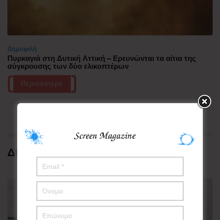
Δημοφιλή
Πυρκαγιά στη Δυτική Αττική – Ερευνώνται τα αίτια της
σύγκρουσης των δύο ελικοπτέρων
Περισσότερα
ΔΗΜΟΦΙΛΗ