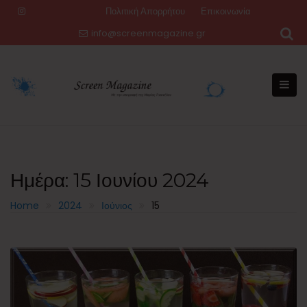
Skip
Πολιτική Απορρήτου
Επικοινωνία
to
info@screenmagazine.gr
content
Ημέρα:
15 Ιουνίου 2024
Home
2024
Ιούνιος
15