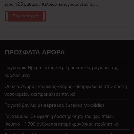
τους 42,5 βαθμούς Κελσίου, καταγράφοντας την...
Περισσότερα
ΠΡΌΣΦΑΤΑ ΆΡΘΡΑ
Παγκόσμια Ημέρα Γάτας: Οι μικροσκοπικές μάγισσες της
καρδιάς μας!
Ουαλία: Άνδρας ντυμένος «Χάρος» σκαρφάλωσε στην οροφή
νοσοκομείου και προκάλεσε πανικό
Παγωτό βανίλια με espresso (Stelios Mixailidis)
Γουατεμάλα: Σε ύφεση η δραστηριότητα του ηφαιστείου
Φουέγο – 1.700 άνθρωποι απομακρύνθηκαν προληπτικά