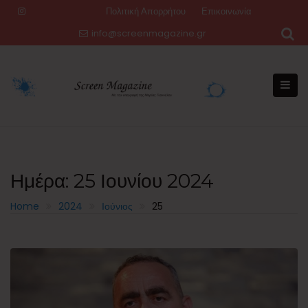
Skip
Πολιτική Απορρήτου
Επικοινωνία
to
info@screenmagazine.gr
content
Ημέρα:
25 Ιουνίου 2024
Home
2024
Ιούνιος
25