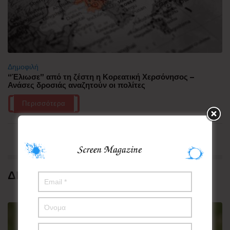
Δημοφιλή
“Έλιωσε” από τη ζέστη η Κορεατική Χερσόνησος –
Ανάσες δροσιάς αναζητούν οι πολίτες
Περισσότερα
ΔΗΜΟΦΙΛΗ