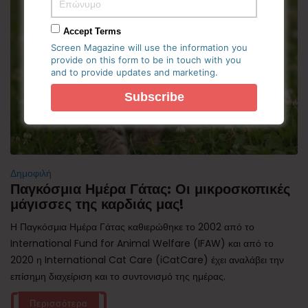
Accept Terms
Screen Magazine will use the information you
provide on this form to be in touch with you
and to provide updates and marketing.
Δημοφιλή
Παγκόσμια Ημέρα Γάτας: Οι μικροσκοπικές
μάγισσες της καρδιάς μας!
Η Παγκόσμια Ημέρα Γάτας καθιερώθηκε το 2002 από το
International Fund for Animal Welfare (IFAW) και από το
2020 η International Cat Care (iCatCare) έχει αναλάβει την
επίσημη διαχείριση και το συντονισμό της ημέρας.
Περισσότερα