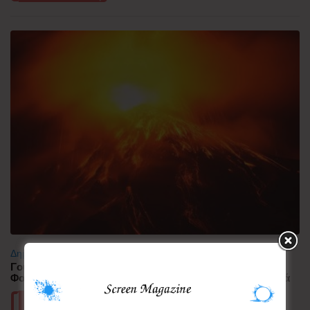
Δημοφιλή
Γουατεμάλα: Σε ύφεση η δραστηριότητα του ηφαιστείου
Φουέγο – 1.700 άνθρωποι απομακρύνθηκαν προληπτικά
Περισσότερα