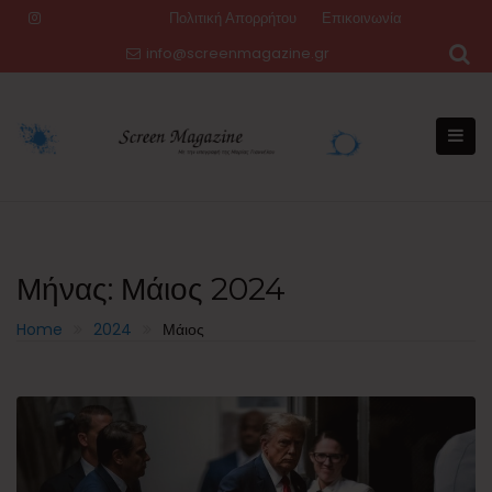
Skip
Πολιτική Απορρήτου
Επικοινωνία
to
info@screenmagazine.gr
content
Μήνας:
Μάιος 2024
Home
2024
Μάιος