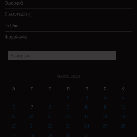
Ομορφιά
Συνεντεύξεις
Ταξίδια
Ψυχολογία
ΜΆΙΟΣ 2024
Δ
Τ
Τ
Π
Π
Σ
Κ
1
2
3
4
5
6
7
8
9
10
11
12
13
14
15
16
17
18
19
20
21
22
23
24
25
26
27
28
29
30
31