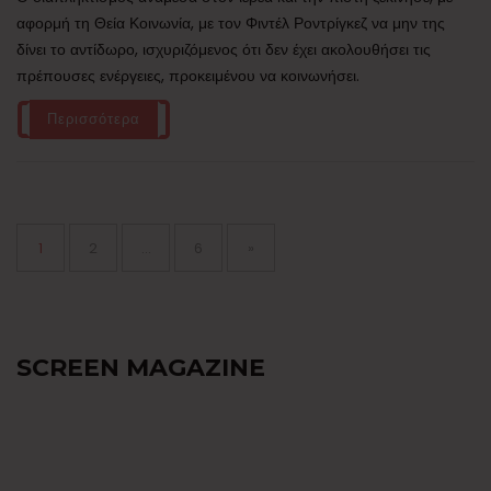
αφορμή τη Θεία Κοινωνία, με τον Φιντέλ Ροντρίγκεζ να μην της
δίνει το αντίδωρο, ισχυριζόμενος ότι δεν έχει ακολουθήσει τις
πρέπουσες ενέργειες, προκειμένου να κοινωνήσει.
Περισσότερα
Σελιδοποίηση
άρθρων
Page
Page
Page
1
2
…
6
»
SCREEN MAGAZINE