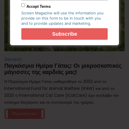
Accept Terms
Screen Magazine will use the information you
provide on this form to be in touch with you
and to provide updates and marketing.
Δημοφιλή
Παγκόσμια Ημέρα Γάτας: Οι μικροσκοπικές
μάγισσες της καρδιάς μας!
Η Παγκόσμια Ημέρα Γάτας καθιερώθηκε το 2002 από το
International Fund for Animal Welfare (IFAW) και από το
2020 η International Cat Care (iCatCare) έχει αναλάβει την
επίσημη διαχείριση και το συντονισμό της ημέρας.
Περισσότερα