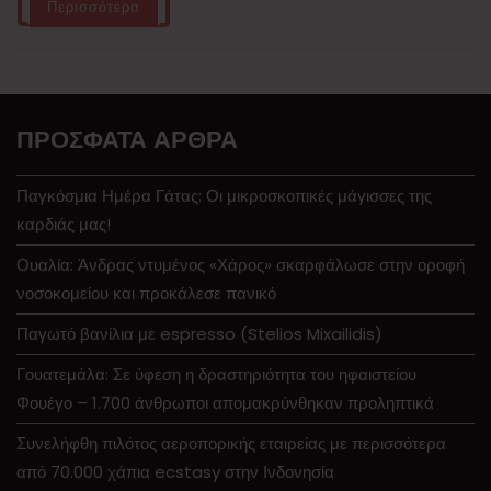
Περισσότερα
ΠΡΌΣΦΑΤΑ ΆΡΘΡΑ
Παγκόσμια Ημέρα Γάτας: Οι μικροσκοπικές μάγισσες της
καρδιάς μας!
Ουαλία: Άνδρας ντυμένος «Χάρος» σκαρφάλωσε στην οροφή
νοσοκομείου και προκάλεσε πανικό
Παγωτό βανίλια με espresso (Stelios Mixailidis)
Γουατεμάλα: Σε ύφεση η δραστηριότητα του ηφαιστείου
Φουέγο – 1.700 άνθρωποι απομακρύνθηκαν προληπτικά
Συνελήφθη πιλότος αεροπορικής εταιρείας με περισσότερα
από 70.000 χάπια ecstasy στην Ινδονησία