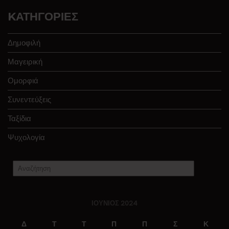
KΑΤΗΓΟΡΊΕΣ
Δημοφιλή
Μαγειρική
Ομορφιά
Συνεντεύξεις
Ταξίδια
Ψυχολογία
ΙΟΎΝΙΟΣ 2024
Δ
Τ
Τ
Π
Π
Σ
Κ