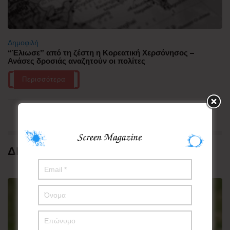
Δημοφιλή
“Έλιωσε” από τη ζέστη η Κορεατική Χερσόνησος –
Ανάσες δροσιάς αναζητούν οι πολίτες
Περισσότερα
ΔΗΜΟΦΙΛΗ