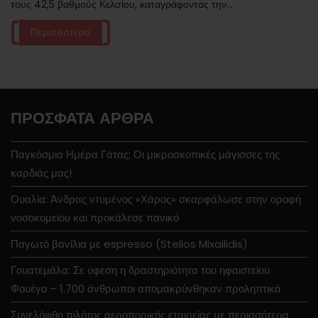
τους 42,5 βαθμούς Κελσίου, καταγράφοντας την...
Περισσότερα
ΠΡΌΣΦΑΤΑ ΆΡΘΡΑ
Παγκόσμια Ημέρα Γάτας: Οι μικροσκοπικές μάγισσες της
καρδιάς μας!
Ουαλία: Άνδρας ντυμένος «Χάρος» σκαρφάλωσε στην οροφή
νοσοκομείου και προκάλεσε πανικό
Παγωτό βανίλια με espresso (Stelios Mixailidis)
Γουατεμάλα: Σε ύφεση η δραστηριότητα του ηφαιστείου
Φουέγο – 1.700 άνθρωποι απομακρύνθηκαν προληπτικά
Συνελήφθη πιλότος αεροπορικής εταιρείας με περισσότερα