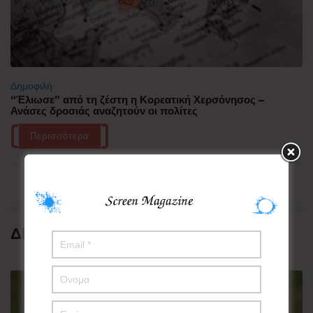
Δημοφιλή
“Έλιωσε” από τη ζέστη η Κορεατική Χερσόνησος –
Ανάσες δροσιάς αναζητούν οι πολίτες
Περισσότερα
ΔΗΜΟΦΙΛΗ