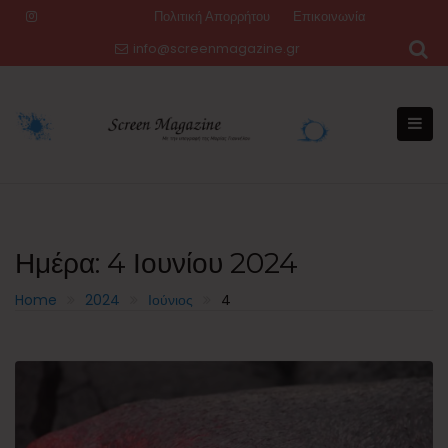
Skip
Πολιτική Απορρήτου
Επικοινωνία
to
info@screenmagazine.gr
content
Ημέρα:
4 Ιουνίου 2024
Home
2024
Ιούνιος
4