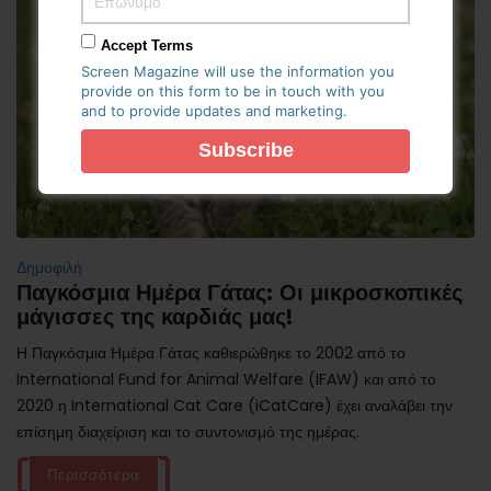
Accept Terms
Screen Magazine will use the information you
provide on this form to be in touch with you
and to provide updates and marketing.
Δημοφιλή
Παγκόσμια Ημέρα Γάτας: Οι μικροσκοπικές
μάγισσες της καρδιάς μας!
Η Παγκόσμια Ημέρα Γάτας καθιερώθηκε το 2002 από το
International Fund for Animal Welfare (IFAW) και από το
2020 η International Cat Care (iCatCare) έχει αναλάβει την
επίσημη διαχείριση και το συντονισμό της ημέρας.
Περισσότερα