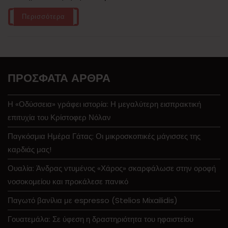
Περισσότερα
ΠΡΌΣΦΑΤΑ ΆΡΘΡΑ
Η «Οδύσσεια» γράφει ιστορία: Η μεγαλύτερη εισπρακτική
επιτυχία του Κρίστοφερ Νόλαν
Παγκόσμια Ημέρα Γάτας: Οι μικροσκοπικές μάγισσες της
καρδιάς μας!
Ουαλία: Άνδρας ντυμένος «Χάρος» σκαρφάλωσε στην οροφή
νοσοκομείου και προκάλεσε πανικό
Παγωτό βανίλια με espresso (Stelios Mixailidis)
Γουατεμάλα: Σε ύφεση η δραστηριότητα του ηφαιστείου