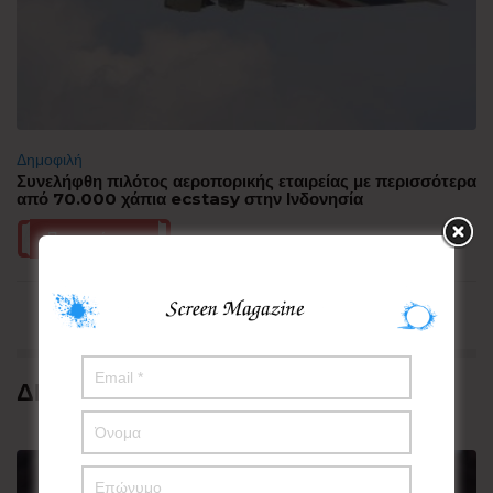
Δημοφιλή
Συνελήφθη πιλότος αεροπορικής εταιρείας με περισσότερα
από 70.000 χάπια ecstasy στην Ινδονησία
Περισσότερα
ΔΗΜΟΦΙΛΗ