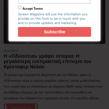
Accept Terms
Screen Magazine will use the information you
provide on this form to be in touch with you
and to provide updates and marketing.
Δημοφιλή
Η «Οδύσσεια» γράφει ιστορία: Η
μεγαλύτερη εισπρακτική επιτυχία του
Κρίστοφερ Νόλαν
Το ρεκόρ έχει ξεχωριστή βαρύτητα για τον Νόλαν, αφού η
«Οδύσσεια» είναι η πρώτη μεγάλου μήκους ταινία μυθοπλασίας
που γυρίστηκε εξ ολοκλήρου με κάμερες IMAX φιλμ, επιλογή που
συνδέθηκε εξαρχής με την προσπάθεια του σκηνοθέτη να
μεταφέρει την κλίμακα του ομηρικού έπους, στη μεγάλη οθόνη.
Περισσότερα