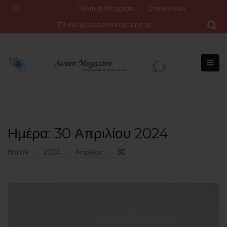
Skip
Πολιτική Απορρήτου
Επικοινωνία
to
info@screenmagazine.gr
content
Ημέρα:
30 Απριλίου 2024
Home
2024
Απρίλιος
30