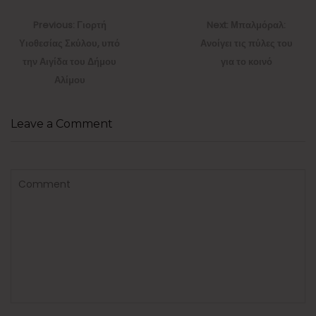
Πλοήγηση
άρθρων
Previous
Next
Previous:
Γιορτή
Next:
Μπαλμόραλ:
post:
post:
Υιοθεσίας Σκύλου, υπό
Ανοίγει τις πύλες του
την Αιγίδα του Δήμου
για το κοινό
Αλίμου
Leave a Comment