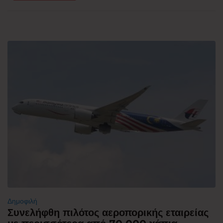
Δημοφιλή
Συνελήφθη πιλότος αεροπορικής εταιρείας