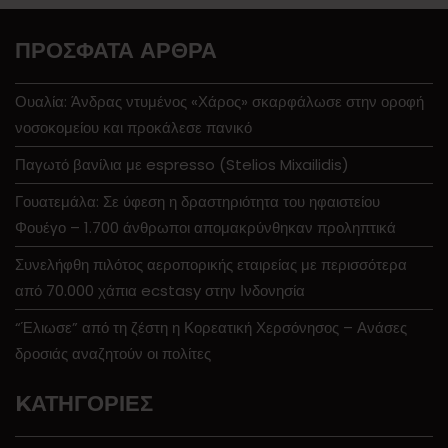
ΠΡΌΣΦΑΤΑ ΆΡΘΡΑ
Ουαλία: Άνδρας ντυμένος «Χάρος» σκαρφάλωσε στην οροφή
νοσοκομείου και προκάλεσε πανικό
Παγωτό βανίλια με espresso (Stelios Mixailidis)
Γουατεμάλα: Σε ύφεση η δραστηριότητα του ηφαιστείου
Φουέγο – 1.700 άνθρωποι απομακρύνθηκαν προληπτικά
Συνελήφθη πιλότος αεροπορικής εταιρείας με περισσότερα
από 70.000 χάπια ecstasy στην Ινδονησία
“Έλιωσε” από τη ζέστη η Κορεατική Χερσόνησος – Ανάσες
δροσιάς αναζητούν οι πολίτες
KΑΤΗΓΟΡΊΕΣ