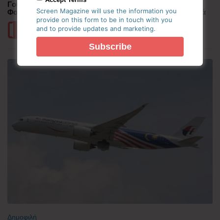
Γουατεμάλα: Σε ύφεση η δραστηριότητα του ηφαιστείου
Screen Magazine will use the information you
Φουέγο – 1.700 άνθρωποι απομακρύνθηκαν προληπτικά
provide on this form to be in touch with you
and to provide updates and marketing.
Περισσότερα
Δημοφιλή