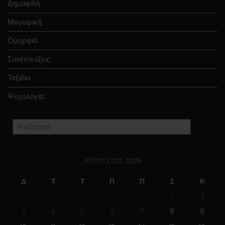
Δημοφιλή
Μαγειρική
Ομορφιά
Συνεντεύξεις
Ταξίδια
Ψυχολογία
ΑΎΓΟΥΣΤΟΣ 2026
Δ
Τ
Τ
Π
Π
Σ
Κ
1
2
3
4
5
6
7
8
9