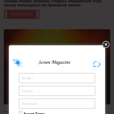
Ουαλία: Άνδρας ντυμένος «Χάρος» σκαρφάλωσε στην
οροφή νοσοκομείου και προκάλεσε πανικό
Περισσότερα
Δημοφιλή
Accept Terms