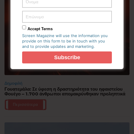
Accept Terms
Screen Magazine will use the information you
provide on this form to be in touch with you
and to provide updates and marketing.
Δημοφιλή
Γουατεμάλα: Σε ύφεση η δραστηριότητα του ηφαιστείου
Φουέγο – 1.700 άνθρωποι απομακρύνθηκαν προληπτικά
Περισσότερα