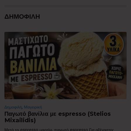
ΔΗΜΟΦΙΛΗ
Δημοφιλή
,
Μαγειρική
Παγωτό βανίλια με espresso (Stelios
Mixailidis)
Μετά το espresso μαρτίνι, παγωτό espresso Για αξέχαστες