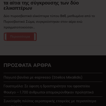
τα αίτια της σύγκρουσης των δύο
ελικοπτέρων
Δύο πυροσβεστικά ελικόπτερα τύπου Bell, μισθωμένα από το
Πυροσβεστικό Σώμα, συγκρούστηκαν στον αέρα ενώ
πραγματοποιούσαν...
Περισσότερα
ΠΡΌΣΦΑΤΑ ΆΡΘΡΑ
Παγωτό βανίλια με espresso (Stelios Mixailidis)
Γουατεμάλα: Σε ύφεση η δραστηριότητα του ηφαιστείου
Φουέγο – 1.700 άνθρωποι απομακρύνθηκαν προληπτικά
Συνελήφθη πιλότος αεροπορικής εταιρείας με περισσότερα