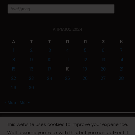
ΑΠΡΊΛΙΟΣ 2024
Δ
Τ
Τ
Π
Π
Σ
Κ
1
2
3
4
5
6
7
8
9
10
11
12
13
14
15
16
17
18
19
20
21
22
23
24
25
26
27
28
29
30
« Μαρ
Μάι »
This website uses cookies to improve your experience.
We'll assume you're ok with this, but you can opt-out if