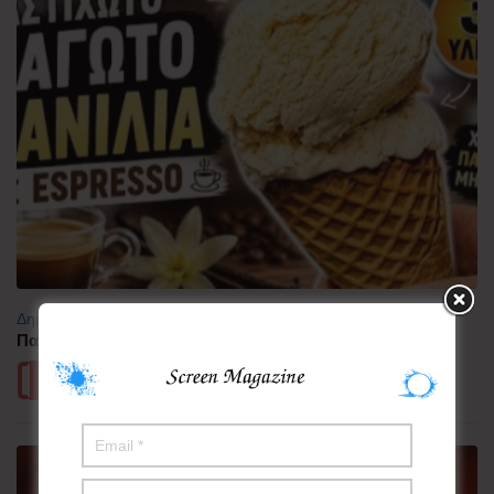
Δημοφιλή
,
Μαγειρική
Παγωτό βανίλια με espresso (Stelios Mixailidis)
Περισσότερα