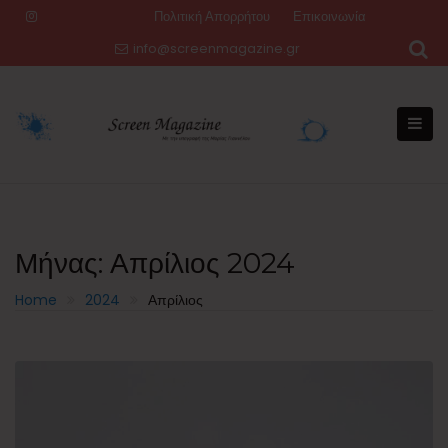
Skip
Πολιτική Απορρήτου
Επικοινωνία
to
info@screenmagazine.gr
content
Μήνας:
Απρίλιος 2024
Home
2024
Απρίλιος