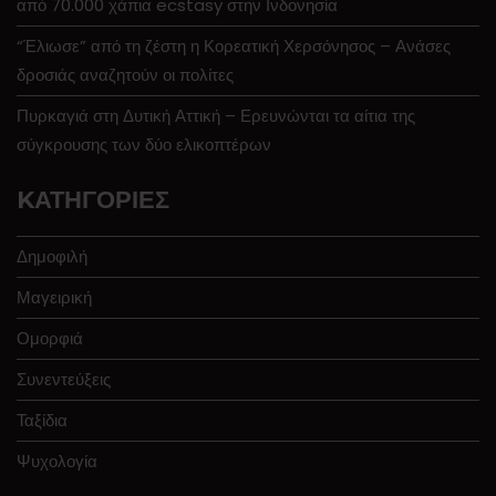
από 70.000 χάπια ecstasy στην Ινδονησία
“Έλιωσε” από τη ζέστη η Κορεατική Χερσόνησος – Ανάσες
δροσιάς αναζητούν οι πολίτες
Πυρκαγιά στη Δυτική Αττική – Ερευνώνται τα αίτια της
σύγκρουσης των δύο ελικοπτέρων
KΑΤΗΓΟΡΊΕΣ
Δημοφιλή
Μαγειρική
Ομορφιά
Συνεντεύξεις
Ταξίδια
Ψυχολογία