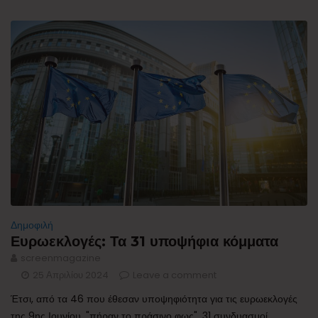
Δημοφιλή
Ευρωεκλογές: Τα 31 υποψήφια κόμματα
screenmagazine
25 Απριλίου 2024
Leave a comment
Έτσι, από τα 46 που έθεσαν υποψηφιότητα για τις ευρωεκλογές
της 9ης Ιουνίου, "πήραν το πράσινο φως", 31 συνδυασμοί.