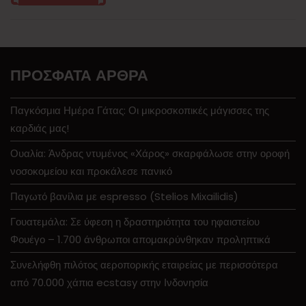
ΠΡΌΣΦΑΤΑ ΆΡΘΡΑ
Παγκόσμια Ημέρα Γάτας: Οι μικροσκοπικές μάγισσες της
καρδιάς μας!
Ουαλία: Άνδρας ντυμένος «Χάρος» σκαρφάλωσε στην οροφή
νοσοκομείου και προκάλεσε πανικό
Παγωτό βανίλια με espresso (Stelios Mixailidis)
Γουατεμάλα: Σε ύφεση η δραστηριότητα του ηφαιστείου
Φουέγο – 1.700 άνθρωποι απομακρύνθηκαν προληπτικά
Συνελήφθη πιλότος αεροπορικής εταιρείας με περισσότερα
από 70.000 χάπια ecstasy στην Ινδονησία