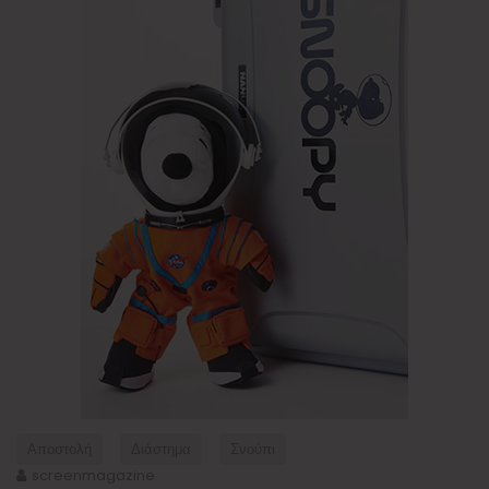
Αποστολή
Διάστημα
Σνούπι
screenmagazine