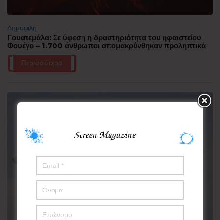
Δημοφιλή
Γουατεμάλα: Σε ύφεση η δραστηριότητα του ηφαιστείου
Φουέγο – 1.700 άνθρωποι απομακρύνθηκαν προληπτικά
Περισσότερα