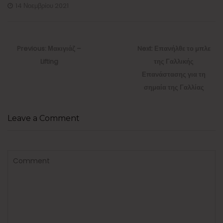
14 Νοεμβρίου 2021
Πλοήγηση
άρθρων
Previous
Next
Previous:
Μακιγιάζ –
Next:
Επανήλθε το μπλε
post:
post:
Lifting
της Γαλλικής
Επανάστασης για τη
σημαία της Γαλλίας
Leave a Comment