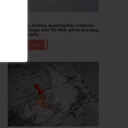
Δημοφιλή
Συνελήφθη πιλότος αεροπορικής εταιρείας
με περισσότερα από 70.000 χάπια ecstasy
στην Ινδονησία
Περισσότερα