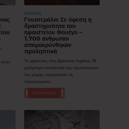
Δημοφιλή
ένος
Γουατεμάλα: Σε ύφεση η
ε
δραστηριότητα του
είου
ηφαιστείου Φουέγο –
ό
1.700 άνθρωποι
απομακρύνθηκαν
υ
προληπτικά
Το ηφαίστειο, που βρίσκεται περίπου 35
 στην
χιλιόμετρα νοτιοδυτικά της πρωτεύουσας
της χώρας, παρουσίασε τις
προηγούμενες...
Περισσότερα