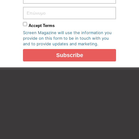
Accept Terms
πο μου σε αυτόν τον πλοηγό για την επόμενη φορά που θα
Screen Magazine will use the information you
provide on this form to be in touch with you
and to provide updates and marketing.