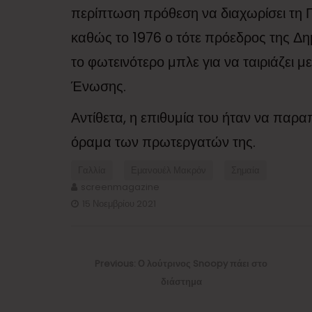
περίπτωση πρόθεση να διαχωρίσει τη 
καθώς το 1976 ο τότε πρόεδρος της Δημ
το φωτεινότερο μπλε για να ταιριάζει 
Ένωσης.
Αντίθετα, η επιθυμία του ήταν να παρ
όραμα των πρωτεργατών της.
Γαλλία
Εμανουέλ Μακρόν
Σημαία
screenmagazine
15 Νοεμβρίου 2021
Πλοήγηση
άρθρων
Previous
Previous:
Ο λούτρινος Snoopy πάει στο
post:
διάστημα