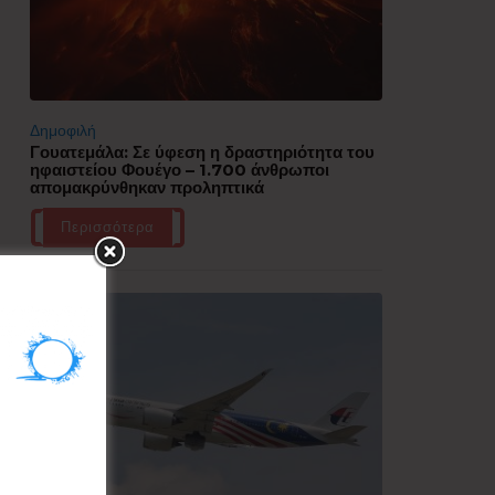
Δημοφιλή
Γουατεμάλα: Σε ύφεση η δραστηριότητα του
ηφαιστείου Φουέγο – 1.700 άνθρωποι
απομακρύνθηκαν προληπτικά
Περισσότερα