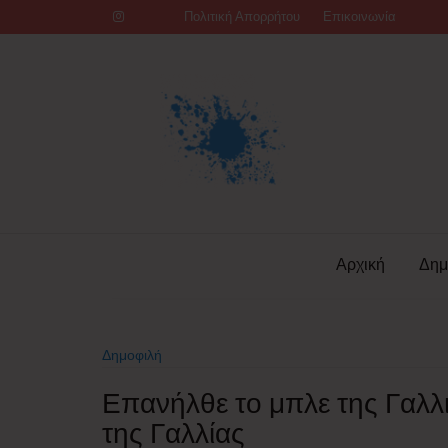
Skip
Πολιτική Απορρήτου
Επικοινωνία
to
content
Αρχική
Δημ
Δημοφιλή
Επανήλθε το μπλε της Γαλλ
της Γαλλίας