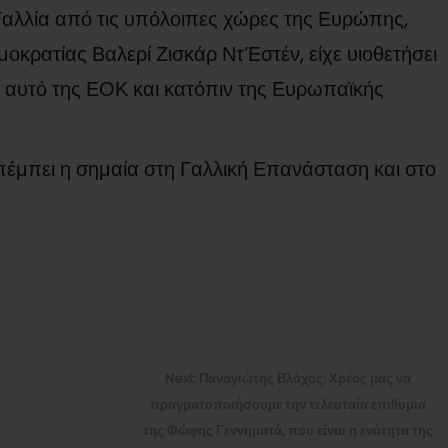
Γαλλία από τις υπόλοιπες χώρες της Ευρώπης,
οκρατίας Βαλερί Ζισκάρ Ντ’Εστέν, είχε υιοθετήσει
με αυτό της ΕΟΚ και κατόπιν της Ευρωπαϊκής
απέμπει η σημαία στη Γαλλική Επανάσταση και στο
Next
Next:
Παναγιώτης Βλάχος: Χρέος μας να
post:
πραγματοποιήσουμε την τελευταία επιθυμία
της Φώφης Γεννηματά, που είναι η ενότητα της