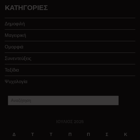
KΑΤΗΓΟΡΊΕΣ
Δημοφιλή
Μαγειρική
Ομορφιά
Συνεντεύξεις
Ταξίδια
Ψυχολογία
ΙΟΎΛΙΟΣ 2025
Δ
Τ
Τ
Π
Π
Σ
Κ