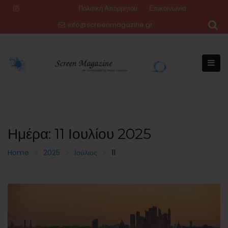
Skip
Πολιτική Απορρήτου
Επικοινωνία
to
info@screenmagazine.gr
content
Ημέρα:
11 Ιουλίου 2025
Home
2025
Ιούλιος
11