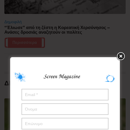
Δημοφιλή
“Έλιωσε” από τη ζέστη η Κορεατική Χερσόνησος –
Ανάσες δροσιάς αναζητούν οι πολίτες
Περισσότερα
ΔΗΜΟΦΙΛΗ