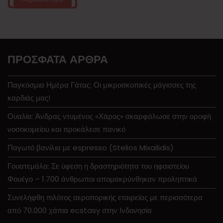
ΠΡΌΣΦΑΤΑ ΆΡΘΡΑ
Παγκόσμια Ημέρα Γάτας: Οι μικροσκοπικές μάγισσες της
καρδιάς μας!
Ουαλία: Άνδρας ντυμένος «Χάρος» σκαρφάλωσε στην οροφή
νοσοκομείου και προκάλεσε πανικό
Παγωτό βανίλια με espresso (Stelios Mixailidis)
Γουατεμάλα: Σε ύφεση η δραστηριότητα του ηφαιστείου
Φουέγο – 1.700 άνθρωποι απομακρύνθηκαν προληπτικά
Συνελήφθη πιλότος αεροπορικής εταιρείας με περισσότερα
από 70.000 χάπια ecstasy στην Ινδονησία