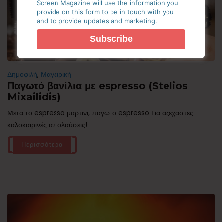
Screen Magazine will use the information you
provide on this form to be in touch with you
and to provide updates and marketing.
Δημοφιλή
,
Μαγειρική
Παγωτό βανίλια με espresso (Stelios
Mixailidis)
Μετά το espresso μαρτίνι, παγωτό espresso Για αξέχαστες
καλοκαιρινές απολαύσεις!
Περισσότερα