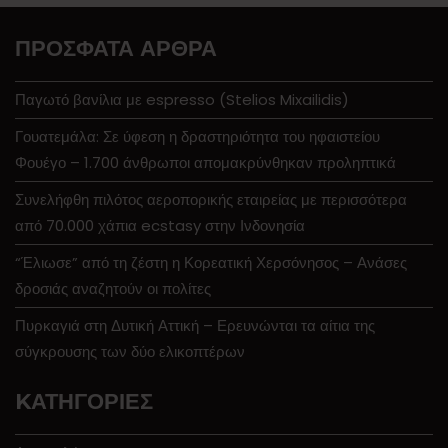
ΠΡΌΣΦΑΤΑ ΆΡΘΡΑ
Παγωτό βανίλια με espresso (Stelios Mixailidis)
Γουατεμάλα: Σε ύφεση η δραστηριότητα του ηφαιστείου
Φουέγο – 1.700 άνθρωποι απομακρύνθηκαν προληπτικά
Συνελήφθη πιλότος αεροπορικής εταιρείας με περισσότερα
από 70.000 χάπια ecstasy στην Ινδονησία
“Έλιωσε” από τη ζέστη η Κορεατική Χερσόνησος – Ανάσες
δροσιάς αναζητούν οι πολίτες
Πυρκαγιά στη Δυτική Αττική – Ερευνώνται τα αίτια της
σύγκρουσης των δύο ελικοπτέρων
KΑΤΗΓΟΡΊΕΣ