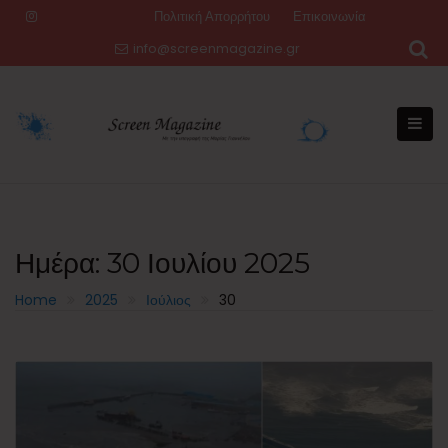
Skip
Πολιτική Απορρήτου
Επικοινωνία
to
info@screenmagazine.gr
content
Ημέρα:
30 Ιουλίου 2025
Home
2025
Ιούλιος
30