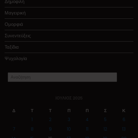
Δημοφιλή
Μαγειρική
Ομορφιά
Συνεντεύξεις
Ταξίδια
Ψυχολογία
ΙΟΎΛΙΟΣ 2025
Δ
Τ
Τ
Π
Π
Σ
Κ
1
2
3
4
5
6
7
8
9
10
11
12
13